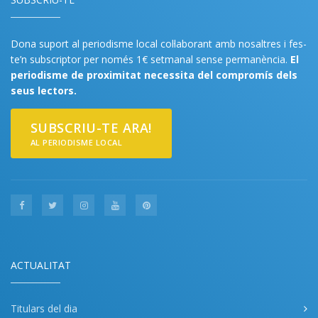
Dona suport al periodisme local col·laborant amb nosaltres i fes-
te’n subscriptor per només 1€ setmanal sense permanència.
El
periodisme de proximitat necessita del compromís dels
seus lectors.
SUBSCRIU-TE ARA!
AL PERIODISME LOCAL
ACTUALITAT
Titulars del dia