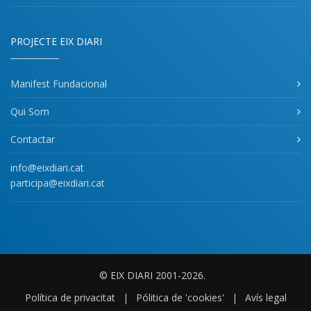
PROJECTE EIX DIARI
Manifest Fundacional
Qui Som
Contactar
info@eixdiari.cat
participa@eixdiari.cat
© EIX DIARI 2001-2026.
Política de privacitat
|
Pólitica de 'cookies'
|
Avís legal