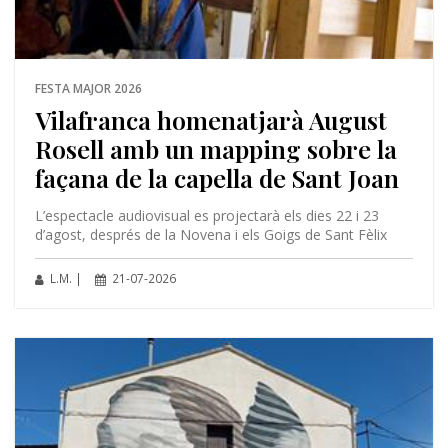
FESTA MAJOR 2026
Vilafranca homenatjarà August
Rosell amb un mapping sobre la
façana de la capella de Sant Joan
L’espectacle audiovisual es projectarà els dies 22 i 23
d’agost, després de la Novena i els Goigs de Sant Fèlix
L.M. |
21-07-2026