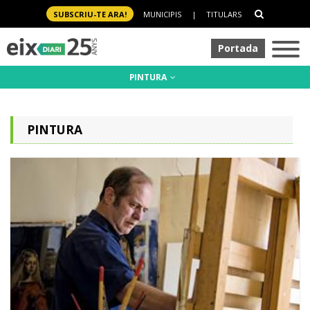
SUBSCRIU-TE ARA!
MUNICIPIS
|
TITULARS
Portada
PINTURA
PINTURA