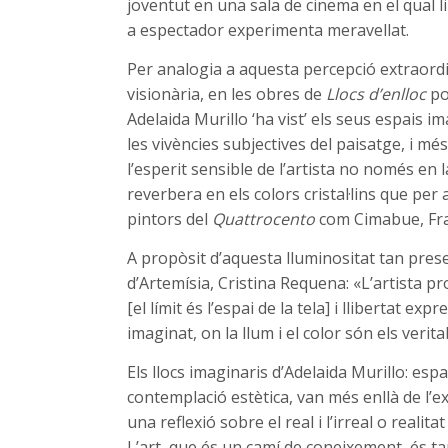
joventut en una sala de cinema en el qual l
a espectador experimenta meravellat.
Per analogia a aquesta percepció extraordinà
visionària, en les obres de
Llocs d’enlloc
po
Adelaida Murillo ‘ha vist’ els seus espais im
les vivències subjectives del paisatge, i mé
l’esperit sensible de l’artista no només en
reverbera en els colors cristal·lins que per
pintors del
Quattrocento
com Cimabue, Fra
A propòsit d’aquesta lluminositat tan pres
d’Artemísia, Cristina Requena: «L’artista p
[el límit és l’espai de la tela] i llibertat exp
imaginat, on la llum i el color són els veri
Els llocs imaginaris d’Adelaida Murillo: espai
contemplació estètica, van més enllà de l’e
una reflexió sobre el real i l’irreal o realita
L’art, que és un camí de coneixement, és t