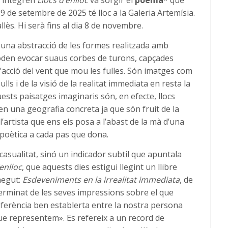
e integren
Llocs d’enlloc
va sorgir el
poema*
que
 de setembre de 2025 té lloc a la Galeria Artemísia.
lès. Hi serà fins al dia 8 de novembre.
 una abstracció de les formes realitzada amb
poden evocar suaus corbes de turons, capçades
o l’acció del vent que mou les fulles. Són imatges com
s i de la visió de la realitat immediata en resta la
uests paisatges imaginaris són, en efecte, llocs
en una geografia concreta ja que són fruit de la
l’artista que ens els posa a l’abast de la mà d’una
 poètica a cada pas que dona.
casualitat, sinó un indicador subtil que apuntala
’enlloc
, que aquests dies estigui llegint un llibre
negut:
Esdeveniments en la irrealitat immediata
, de
rminat de les seves impressions sobre el que
iferència ben establerta entre la nostra persona
que representem». Es refereix a un record de