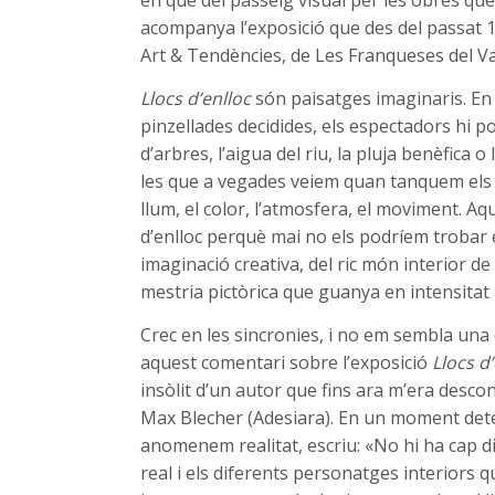
en què del passeig visual per les obres qu
acompanya l’exposició que des del passat 19
Art & Tendències, de Les Franqueses del Val
Llocs d’enlloc
són paisatges imaginaris. En
pinzellades decidides, els espectadors hi 
d’arbres, l’aigua del riu, la pluja benèfica 
les que a vegades veiem quan tanquem els ull
llum, el color, l’atmosfera, el moviment. Aq
d’enlloc perquè mai no els podríem trobar 
imaginació creativa, del ric món interior de 
mestria pictòrica que guanya en intensitat
Crec en les sincronies, i no em sembla una 
aquest comentari sobre l’exposició
Llocs d
insòlit d’un autor que fins ara m’era desco
Max Blecher (Adesiara). En un moment dete
anomenem realitat, escriu: «No hi ha cap d
real i els diferents personatges interiors 