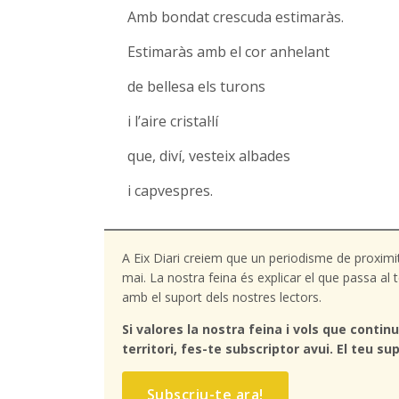
Amb bondat crescuda estimaràs.
Estimaràs amb el cor anhelant
de bellesa els turons
i l’aire cristal·lí
que, diví, vesteix albades
i capvespres.
A Eix Diari creiem que un periodisme de proximi
mai. La nostra feina és explicar el que passa a
amb el suport dels nostres lectors.
Si valores la nostra feina i vols que continu
territori, fes-te subscriptor avui. El teu sup
Subscriu-te ara!