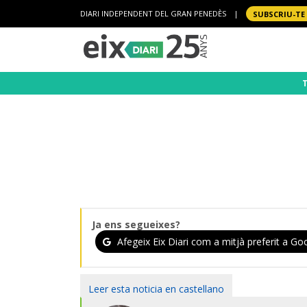
DIARI INDEPENDENT DEL GRAN PENEDÈS
|
SUBSCRIU-TE
Ja ens segueixes?
Afegeix Eix Diari com a mitjà preferit a Goo
Leer esta noticia en castellano