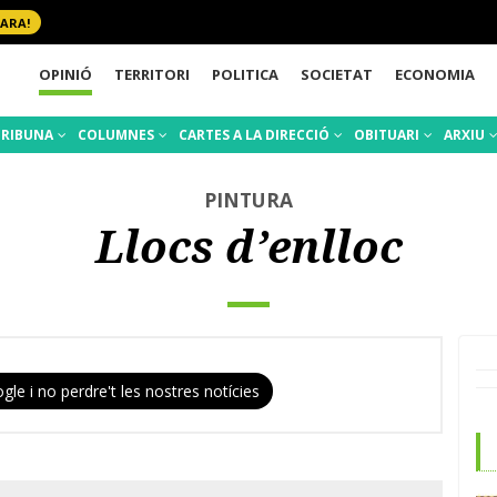
 ARA!
OPINIÓ
TERRITORI
POLITICA
SOCIETAT
ECONOMIA
TRIBUNA
COLUMNES
CARTES A LA DIRECCIÓ
OBITUARI
ARXIU
PINTURA
Llocs d’enlloc
gle i no perdre't les nostres notícies