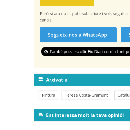
Però si ara no et pots subscriure i vols seguir a
canals:
Segueix-nos a WhatsApp!
També pots escollir Eix Diari com a font pr
Arxivat a
Pintura
Teresa Costa-Gramunt
Catalu
Ens interessa molt la teva opinió!