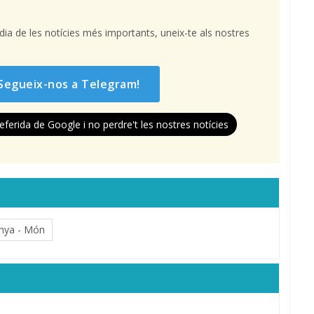
l dia de les notícies més importants, uneix-te als nostres
Segueix-nos a Telegram!
eferida de Google i no perdre't les nostres notícies
nya - Món