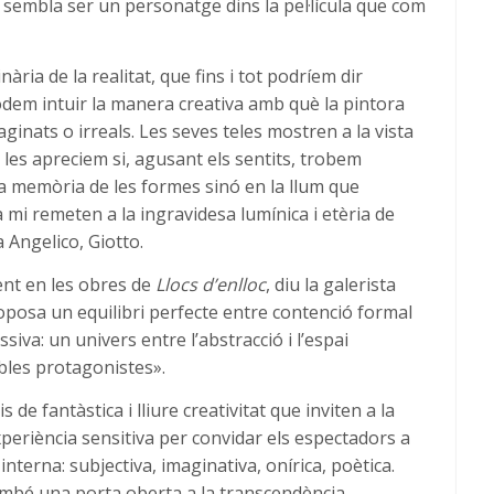
i sembla ser un personatge dins la pel·lícula que com
ria de la realitat, que fins i tot podríem dir
dem intuir la manera creativa amb què la pintora
aginats o irreals. Les seves teles mostren a la vista
s les apreciem si, agusant els sentits, trobem
 la memòria de les formes sinó en la llum que
 a mi remeten a la ingravidesa lumínica i etèria de
 Angelico, Giotto.
ent en les obres de
Llocs d’enlloc
, diu la galerista
roposa un equilibri perfecte entre contenció formal
ressiva: un univers entre l’abstracció i l’espai
tables protagonistes».
s de fantàstica i lliure creativitat que inviten a la
xperiència sensitiva per convidar els espectadors a
t interna: subjectiva, imaginativa, onírica, poètica.
ambé una porta oberta a la transcendència.