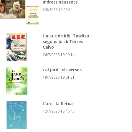
Indrets neusencs
2/8/2026 19:00:54
Haikus de Kôji Tawâzu
segons Jordi Torres
Calvo
26/7/2026 19:20:14
i al jardí, els versos
19/7/2026 19:01:21
L’arc i la fletxa
12/7/2026 18:46:43