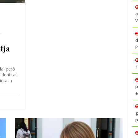
a
V
a
d
tja
P
t
da, però
identitat.
ó a la
p
e
g
p