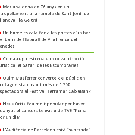
Mor una dona de 76 anys en un
tropellament a la rambla de Sant Jordi de
ilanova i la Geltrú
Un home es cala foc a les portes d’un bar
el barri de l’Espirall de Vilafranca del
enedès
Coma-ruga estrena una nova atracció
urística: el Safari de les Escombraries
Quim Masferrer converteix el públic en
rotagonista davant més de 1.200
spectadors al Festival Terramar CaixaBank
Neus Ortiz fou molt popular per haver
uanyat el concurs televisiu de TVE “Reina
or un dia”
L'Audiència de Barcelona està "superada"