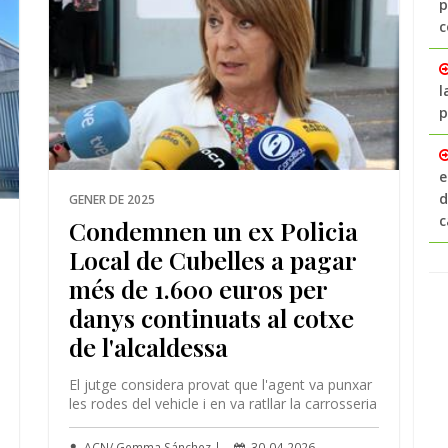
p
c
l
p
e
d
GENER DE 2025
c
Condemnen un ex Policia
Local de Cubelles a pagar
més de 1.600 euros per
danys continuats al cotxe
de l'alcaldessa
El jutge considera provat que l'agent va punxar
les rodes del vehicle i en va ratllar la carrosseria
ACN/ Gemma Sánchez |
30-04-2026