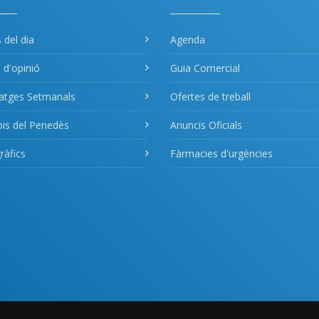
s del dia
Agenda
s d'opinió
Guia Comercial
atges Setmanals
Ofertes de treball
pis del Penedès
Anuncis Oficials
àfics
Fàrmacies d'urgències