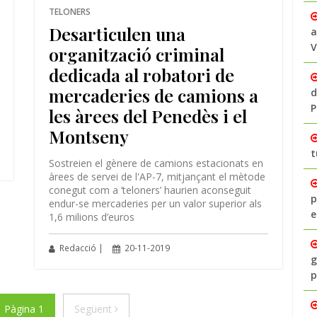
TELONERS
Desarticulen una
a
V
organització criminal
dedicada al robatori de
mercaderies de camions a
d
P
les àrees del Penedès i el
Montseny
t
Sostreien el gènere de camions estacionats en
àrees de servei de l'AP-7, mitjançant el mètode
conegut com a ‘teloners’ haurien aconseguit
p
endur-se mercaderies per un valor superior als
e
1,6 milions d’euros
Redacció |
20-11-2019
g
p
ior
Següent
Pàgina 1
Següent