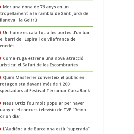
Mor una dona de 76 anys en un
tropellament a la rambla de Sant Jordi de
ilanova i la Geltrú
Un home es cala foc a les portes d’un bar
el barri de l’Espirall de Vilafranca del
enedès
Coma-ruga estrena una nova atracció
urística: el Safari de les Escombraries
Quim Masferrer converteix el públic en
rotagonista davant més de 1.200
spectadors al Festival Terramar CaixaBank
Neus Ortiz fou molt popular per haver
uanyat el concurs televisiu de TVE “Reina
or un dia”
L'Audiència de Barcelona està "superada"