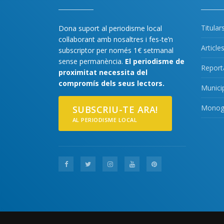
Titular
Dona suport al periodisme local
col·laborant amb nosaltres i fes-te’n
Article
subscriptor per només 1€ setmanal
sense permanència.
El periodisme de
Report
proximitat necessita del
compromís dels seus lectors.
Munici
Monogr
SUBSCRIU-TE ARA!
AL PERIODISME LOCAL