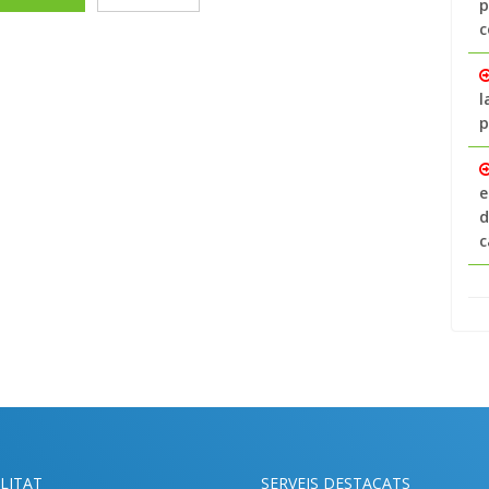
p
c
l
p
e
d
c
LITAT
SERVEIS DESTACATS