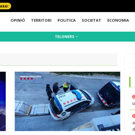
 ARA!
OPINIÓ
TERRITORI
POLITICA
SOCIETAT
ECONOMIA
TELONERS
u
a
d