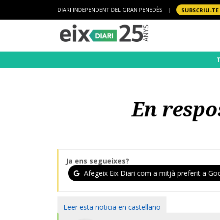
DIARI INDEPENDENT DEL GRAN PENEDÈS
|
SUBSCRIU-TE
En respo
Ja ens segueixes?
Afegeix Eix Diari com a mitjà preferit a Goo
Leer esta noticia en castellano