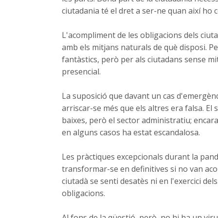
ciutadania té el dret a ser-ne quan així ho c
L'acompliment de les obligacions dels ciut
amb els mitjans naturals de què disposi. P
fantàstics, però per als ciutadans sense mit
presencial.
La suposició que davant un cas d'emergència
arriscar-se més que els altres era falsa. El s
baixes, però el sector administratiu; enca
en alguns casos ha estat escandalosa.
Les pràctiques excepcionals durant la pandèm
transformar-se en definitives si no van a
ciutadà se senti desatès ni en l'exercici de
obligacions.
Al fons de la qüestió, però, no hi ha un viru