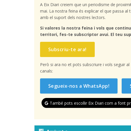
A Eix Diari creiem que un periodisme de proximi
mai. La nostra feina és explicar el que passa a
amb el suport dels nostres lectors.
Si valores la nostra feina i vols que continu
territori, fes-te subscriptor avui. El teu sup
Subscriu-te ara!
Però si ara no et pots subscriure i vols seguir a
canals:
Segueix-nos a WhatsApp!
També pots escollir Eix Diari com a font pr