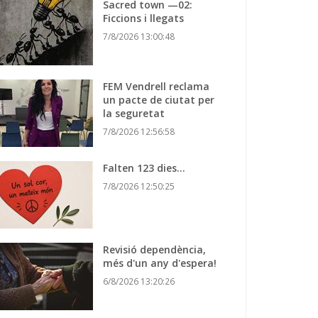
Sacred town —02:
Ficcions i llegats
7/8/2026 13:00:48
FEM Vendrell reclama
un pacte de ciutat per
la seguretat
7/8/2026 12:56:58
Falten 123 dies…
7/8/2026 12:50:25
Revisió dependència,
més d'un any d'espera!
6/8/2026 13:20:26