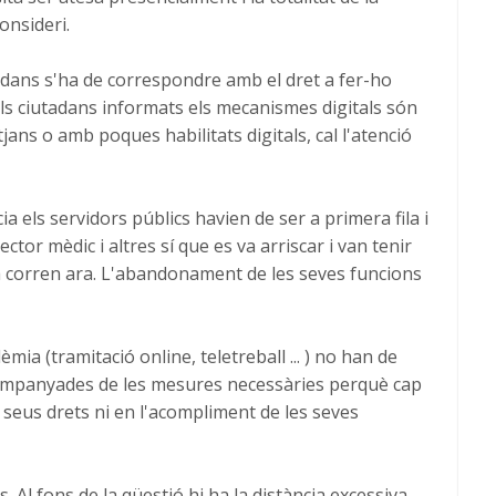
onsideri.
adans s'ha de correspondre amb el dret a fer-ho
els ciutadans informats els mecanismes digitals són
jans o amb poques habilitats digitals, cal l'atenció
 els servidors públics havien de ser a primera fila i
ector mèdic i altres sí que es va arriscar i van tenir
ra corren ara. L'abandonament de les seves funcions
ia (tramitació online, teletreball ... ) no han de
companyades de les mesures necessàries perquè cap
ls seus drets ni en l'acompliment de les seves
s. Al fons de la qüestió hi ha la distància excessiva