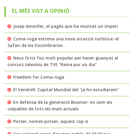
EL MÉS VIST A OPINIÓ
Josep Ametller, el pagès que ha muntat un imperi
Coma-ruga estrena una nova atracció turística: el
Safari de les Escombraries
Neus Ortiz fou molt popular per haver guanyat el
concurs televisiu de TVE “Reina por un dia”
Freedom for Coma-ruga
El Vendrell: Capital Mundial del “ja ho estudiarem”
En defensa de la generació Boomer: no som els
culpables de tots els mals actuals
Potser, només potser, aquest cop sí
Vos contaré coses d’es meu poble, de Mallorca