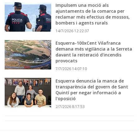
Impulsem una moció als
ajuntaments de la comarca per
reclamar més efectius de mossos,
bombers i agents rurals
14/7/2026 12:22:37
Esquerra-100xCent Vilafranca
demana més vigilància a la Serreta
davant la reiteració d'incendis
provocats
7/7/2026 14:07:10
Esquerra denuncia la manca de
transparència del govern de Sant
Quintí per negar informació a
l'oposició
2/7/2026 8:17:53