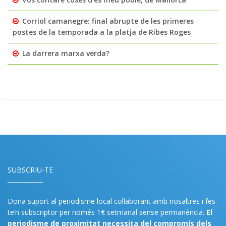
Corriol camanegre: final abrupte de les primeres
postes de la temporada a la platja de Ribes Roges
La darrera marxa verda?
SUBSCRIU-TE
Dona suport al periodisme local col·laborant amb nosaltres i fes-
te’n subscriptor per només 1€ setmanal sense permanència.
El
periodisme de proximitat necessita del compromís dels