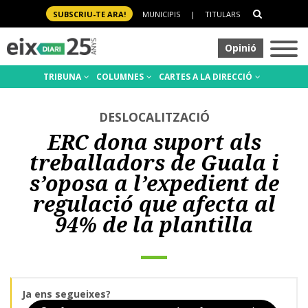
SUBSCRIU-TE ARA!
MUNICIPIS
|
TITULARS
Opinió
TRIBUNA
COLUMNES
CARTES A LA DIRECCIÓ
DESLOCALITZACIÓ
ERC dona suport als
treballadors de Guala i
s’oposa a l’expedient de
regulació que afecta al
94% de la plantilla
Ja ens segueixes?