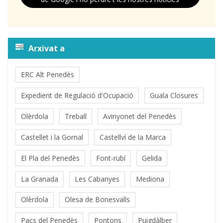
Arxivat a
ERC Alt Penedès
Expedient de Regulació d'Ocupació
Guala Closures
Olèrdola
Treball
Avinyonet del Penedès
Castellet i la Gornal
Castellví de la Marca
El Pla del Penedès
Font-rubí
Gelida
La Granada
Les Cabanyes
Mediona
Olèrdola
Olesa de Bonesvalls
Pacs del Penedès
Pontons
Puigdàlber