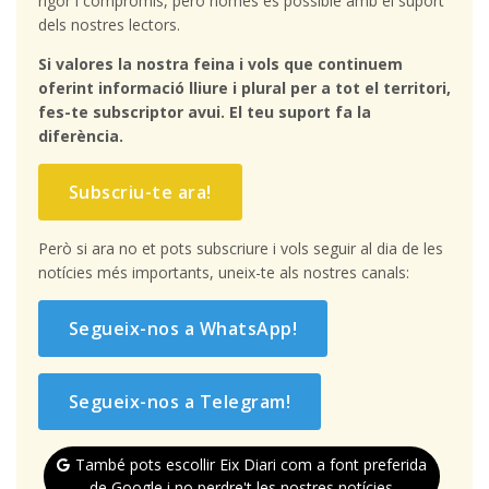
rigor i compromís, però només és possible amb el suport
dels nostres lectors.
Si valores la nostra feina i vols que continuem
oferint informació lliure i plural per a tot el territori,
fes-te subscriptor avui. El teu suport fa la
diferència.
Subscriu-te ara!
Però si ara no et pots subscriure i vols seguir al dia de les
notícies més importants, uneix-te als nostres canals:
Segueix-nos a WhatsApp!
Segueix-nos a Telegram!
També pots escollir Eix Diari com a font preferida
de Google i no perdre't les nostres notícies