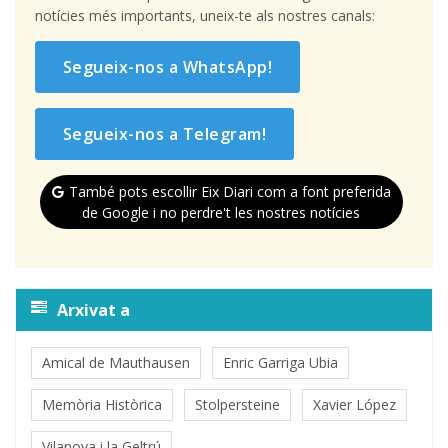
notícies més importants, uneix-te als nostres canals:
Segueix-nos a WhatsApp!
Segueix-nos a Telegram!
També pots escollir Eix Diari com a font preferida
de Google i no perdre't les nostres notícies
Arxivat a
Amical de Mauthausen
Enric Garriga Ubia
Memòria Històrica
Stolpersteine
Xavier López
Vilanova i la Geltrú