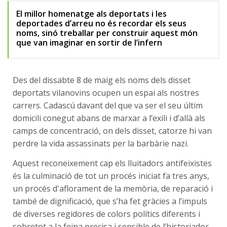
El millor homenatge als deportats i les
deportades d’arreu no és recordar els seus
noms, sinó treballar per construir aquest món
que van imaginar en sortir de l’infern
Des del dissabte 8 de maig els noms dels disset
deportats vilanovins ocupen un espai als nostres
carrers. Cadascú davant del que va ser el seu últim
domicili conegut abans de marxar a l’exili i d’allà als
camps de concentració, on dels disset, catorze hi van
perdre la vida assassinats per la barbàrie nazi.
Aquest reconeixement cap els lluitadors antifeixistes
és la culminació de tot un procés iniciat fa tres anys,
un procés d'aflorament de la memòria, de reparació i
també de dignificació, que s’ha fet gràcies a l’impuls
de diverses regidores de colors polítics diferents i
sobretot a la feina precisa i sensible de l’historiador