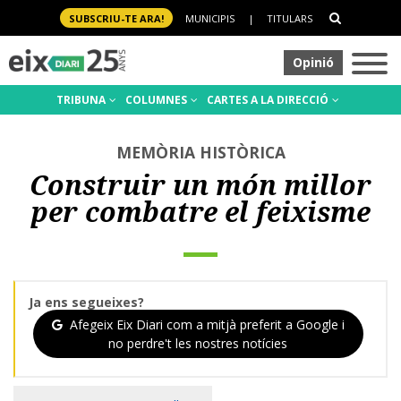
SUBSCRIU-TE ARA!
MUNICIPIS
|
TITULARS
Opinió
TRIBUNA
COLUMNES
CARTES A LA DIRECCIÓ
MEMÒRIA HISTÒRICA
Construir un món millor
per combatre el feixisme
Ja ens segueixes?
Afegeix Eix Diari com a mitjà preferit a Google i
no perdre't les nostres notícies