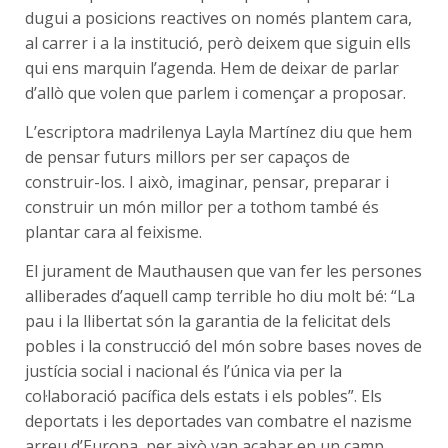
dugui a posicions reactives on només plantem cara,
al carrer i a la institució, però deixem que siguin ells
qui ens marquin l’agenda. Hem de deixar de parlar
d’allò que volen que parlem i començar a proposar.
L’escriptora madrilenya Layla Martínez diu que hem
de pensar futurs millors per ser capaços de
construir-los. I això, imaginar, pensar, preparar i
construir un món millor per a tothom també és
plantar cara al feixisme.
El jurament de Mauthausen que van fer les persones
alliberades d’aquell camp terrible ho diu molt bé: “La
pau i la llibertat són la garantia de la felicitat dels
pobles i la construcció del món sobre bases noves de
justícia social i nacional és l’única via per la
col·laboració pacífica dels estats i els pobles”. Els
deportats i les deportades van combatre el nazisme
arreu d’Europa, per això van acabar en un camp,