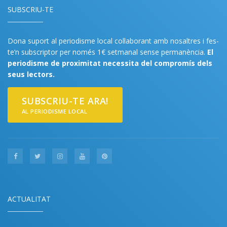
SUBSCRIU-TE
Dona suport al periodisme local col·laborant amb nosaltres i fes-
te’n subscriptor per només 1€ setmanal sense permanència.
El
periodisme de proximitat necessita del compromís dels
seus lectors.
SUBSCRIU-TE ARA!
AL PERIODISME LOCAL
ACTUALITAT