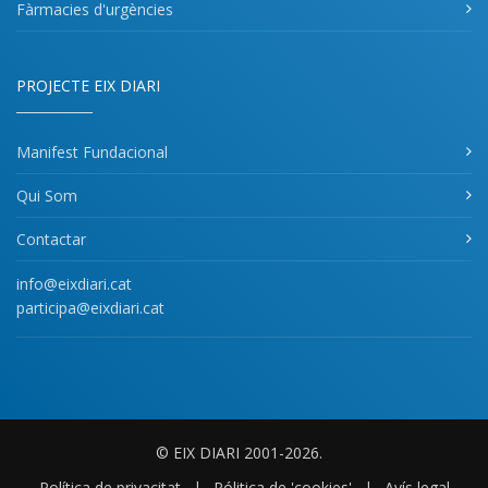
Fàrmacies d'urgències
PROJECTE EIX DIARI
Manifest Fundacional
Qui Som
Contactar
info@eixdiari.cat
participa@eixdiari.cat
© EIX DIARI 2001-2026.
Política de privacitat
|
Pólitica de 'cookies'
|
Avís legal