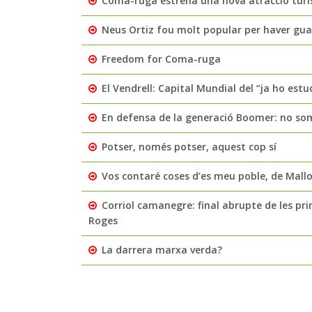
Coma-ruga estrena una nova atracció turíst
Neus Ortiz fou molt popular per haver guan
Freedom for Coma-ruga
El Vendrell: Capital Mundial del “ja ho est
En defensa de la generació Boomer: no som 
Potser, només potser, aquest cop sí
Vos contaré coses d’es meu poble, de Mall
Corriol camanegre: final abrupte de les pr
Roges
La darrera marxa verda?