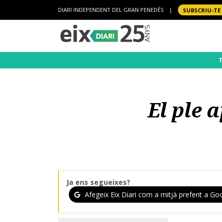
DIARI INDEPENDENT DEL GRAN PENEDÈS
|
SUBSCRIU-TE
El ple 
Ja ens segueixes?
Afegeix Eix Diari com a mitjà preferit a Goo