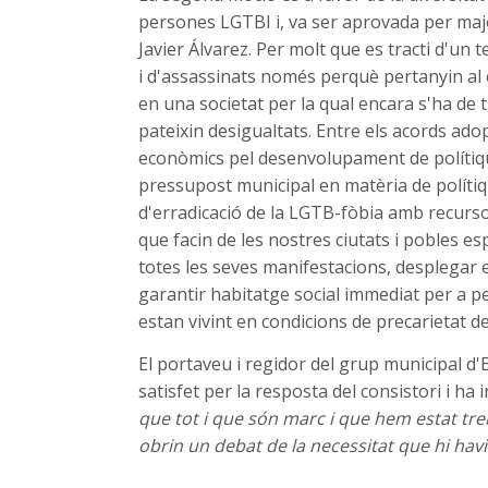
persones LGTBI i, va ser aprovada per majo
Javier Álvarez. Per molt que es tracti d'u
i d'assassinats només perquè pertanyin al c
en una societat per la qual encara s'ha de 
pateixin desigualtats. Entre els acords adop
econòmics pel desenvolupament de polítique
pressupost municipal en matèria de polítiq
d'erradicació de la LGTB-fòbia amb recursos 
que facin de les nostres ciutats i pobles es
totes les seves manifestacions, desplegar e
garantir habitatge social immediat per a 
estan vivint en condicions de precarietat de
El portaveu i regidor del grup municipal d'
satisfet per la resposta del consistori i ha i
que tot i que són marc i que hem estat treb
obrin un debat de la necessitat que hi ha