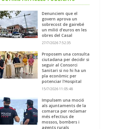
Denunciem que el
govern aprova un
sobrecost de gairebé
un milió d’euros en les
obres del Casal
27/7/2026 7:52:35
Proposem una consulta
ciutadana per decidir si
seguir al Consorci
Sanitari si no hi ha un
pla econòmic per
potenciar l'Hospital
15/7/2026 11:05:48
Impulsem una moció
als ajuntaments de la
comarca per reclamar
més efectius de
mossos, bombers i
agents rurals