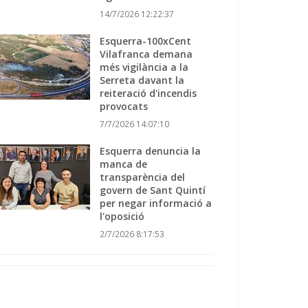
14/7/2026 12:22:37
Esquerra-100xCent
Vilafranca demana
més vigilància a la
Serreta davant la
reiteració d'incendis
provocats
7/7/2026 14:07:10
Esquerra denuncia la
manca de
transparència del
govern de Sant Quintí
per negar informació a
l'oposició
2/7/2026 8:17:53