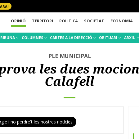
 ARA!
OPINIÓ
TERRITORI
POLITICA
SOCIETAT
ECONOMIA
TRIBUNA
COLUMNES
CARTES A LA DIRECCIÓ
OBITUARI
ARXIU
PLE MUNICIPAL
aprova les dues mocio
Calafell
gle i no perdre't les nostres notícies