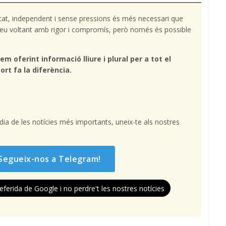
tat, independent i sense pressions és més necessari que
l teu voltant amb rigor i compromís, però només és possible
em oferint informació lliure i plural per a tot el
ort fa la diferència.
l dia de les notícies més importants, uneix-te als nostres
Segueix-nos a Telegram!
eferida de Google i no perdre't les nostres notícies