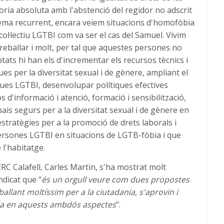
ria absoluta amb l'abstenció del regidor no adscrit
n tema recurrent, encara veiem situacions d'homofòbia
ol·lectiu LGTBI com va ser el cas del Samuel. Vivim
treballar i molt, per tal que aquestes persones no
tats hi han els d'incrementar els recursos tècnics i
s per la diversitat sexual i de gènere, ampliant el
ues LGTBI, desenvolupar polítiques efectives
d'informació i atenció, formació i sensibilització,
pais segurs per a la diversitat sexual i de gènere en
stratègies per a la promoció de drets laborals i
persones LGTBI en situacions de LGTB-fòbia i que
 l'habitatge.
ERC Calafell, Carles Martin, s'ha mostrat molt
ndicat que "
és un orgull veure com dues propostes
allant moltíssim per a la ciutadania, s'aprovin i
via en aquests ambdós aspectes
".