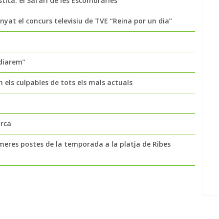
ica: el Safari de les Escombraries
yat el concurs televisiu de TVE “Reina por un dia”
udiarem”
els culpables de tots els mals actuals
orca
imeres postes de la temporada a la platja de Ribes