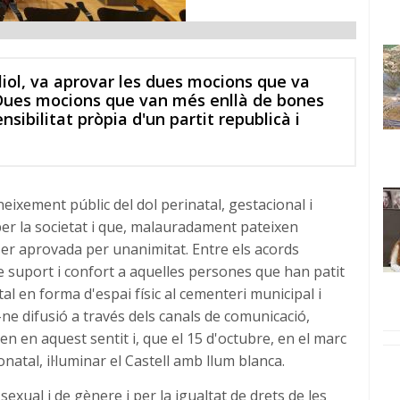
uliol, va aprovar les dues mocions que va
 Dues mocions que van més enllà de bones
nsibilitat pròpia d'un partit republicà i
neixement públic del dol perinatal, gestacional i
 per la societat i que, malauradament pateixen
a ser aprovada per unanimitat. Entre els acords
de suport i confort a aquelles persones que han patit
l en forma d'espai físic al cementeri municipal i
ne difusió a través dels canals de comunicació,
en en aquest sentit i, que el 15 d'octubre, en el marc
natal, il·luminar el Castell amb llum blanca.
sexual i de gènere i per la igualtat de drets de les