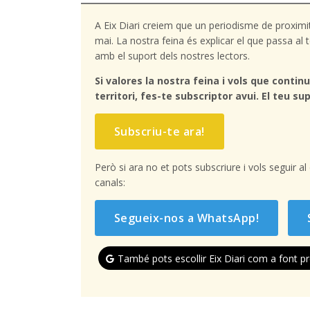
A Eix Diari creiem que un periodisme de proximi
mai. La nostra feina és explicar el que passa a
amb el suport dels nostres lectors.
Si valores la nostra feina i vols que continu
territori, fes-te subscriptor avui. El teu sup
Subscriu-te ara!
Però si ara no et pots subscriure i vols seguir a
canals:
Segueix-nos a WhatsApp!
També pots escollir Eix Diari com a font pr