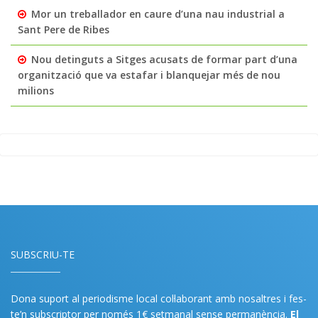
Mor un treballador en caure d’una nau industrial a
Sant Pere de Ribes
Nou detinguts a Sitges acusats de formar part d’una
organització que va estafar i blanquejar més de nou
milions
SUBSCRIU-TE
Dona suport al periodisme local col·laborant amb nosaltres i fes-
te’n subscriptor per només 1€ setmanal sense permanència.
El