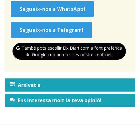
Segueix-nos a WhatsApp!
Segueix-nos a Telegram!
També pots escollir Eix Diari com a font preferida
de Google i no perdre't les nostres notícies
Arxivat a
Ens interessa molt la teva opinió!