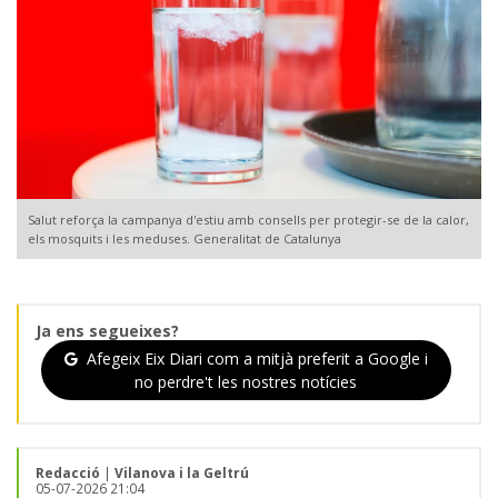
Salut reforça la campanya d'estiu amb consells per protegir-se de la calor,
els mosquits i les meduses. Generalitat de Catalunya
Ja ens segueixes?
Afegeix Eix Diari com a mitjà preferit a Google i
no perdre't les nostres notícies
Redacció
|
Vilanova i la Geltrú
05-07-2026 21:04