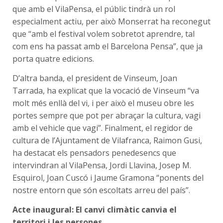
que amb el VilaPensa, el públic tindrà un rol
especialment actiu, per això Monserrat ha reconegut
que “amb el festival volem sobretot aprendre, tal
com ens ha passat amb el Barcelona Pensa”, que ja
porta quatre edicions.
D’altra banda, el president de Vinseum, Joan
Tarrada, ha explicat que la vocació de Vinseum “va
molt més enllà del vi, i per això el museu obre les
portes sempre que pot per abraçar la cultura, vagi
amb el vehicle que vagi”. Finalment, el regidor de
cultura de l’Ajuntament de Vilafranca, Raimon Gusi,
ha destacat els pensadors penedesencs que
intervindran al VilaPensa, Jordi Llavina, Josep M.
Esquirol, Joan Cuscó i Jaume Gramona “ponents del
nostre entorn que són escoltats arreu del país”.
Acte inaugural: El canvi climàtic canvia el
territori i les persones