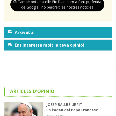
També pots escollir Eix Diari com a font preferida
de Google i no perdre't les nostres notícies
Arxivat a
Ens interessa molt la teva opinió!
ARTICLES D'OPINIÓ
JOSEP BALLBÈ URRIT
En l'adéu del Papa Francesc