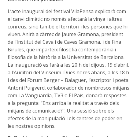
L’acte inaugural del festival VilaPensa explicarà com
el canvi climàtic no només afectarà la vinya i altres
conreus, sinó també el territori i les persones que hi
viuen. Anirà a càrrec de Jaume Gramona, president
de l’Institut del Cava i de Caves Gramona, i de Fina
Birulés, que imparteix filosofia contemporània i
filosofia de la història a la Universitat de Barcelona.
La inauguració es farà a les 20 h del dijous, 19 d’abril,
a l’Auditori del Vinseum. Dues hores abans, a les 18 h
i des del Fòrum Berger – Balaguer, l’escriptor i poeta
Antoni Puigverd, col·laborador de nombrosos mitjans
com La Vanguardia, TV3 o El País, donarà respostes
a la pregunta: “Ens arriba la realitat a través dels
mitjans de comunicació?". Una sessió sobre els
efectes de la manipulació i els centres de poder en
les nostres opinions.