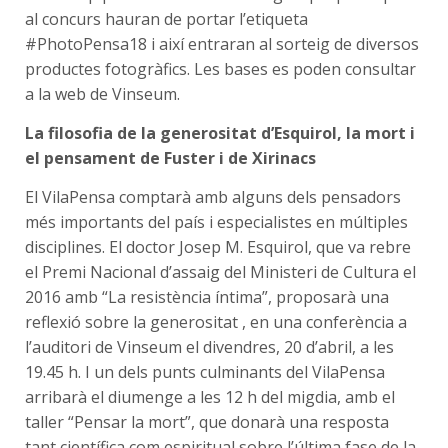
al concurs hauran de portar l’etiqueta
#PhotoPensa18 i així entraran al sorteig de diversos
productes fotogràfics. Les bases es poden consultar
a la web de Vinseum.
La filosofia de la generositat d’Esquirol, la mort i
el pensament de Fuster i de Xirinacs
El VilaPensa comptarà amb alguns dels pensadors
més importants del país i especialistes en múltiples
disciplines. El doctor Josep M. Esquirol, que va rebre
el Premi Nacional d’assaig del Ministeri de Cultura el
2016 amb “La resistència íntima”, proposarà una
reflexió sobre la generositat , en una conferència a
l’auditori de Vinseum el divendres, 20 d’abril, a les
19.45 h. I un dels punts culminants del VilaPensa
arribarà el diumenge a les 12 h del migdia, amb el
taller “Pensar la mort”, que donarà una resposta
tant científica com espiritual sobre l’última fase de la