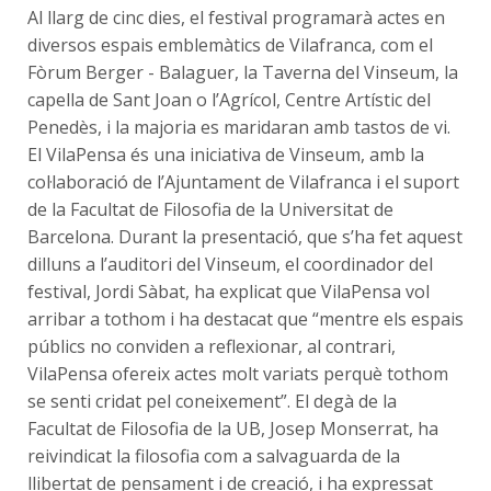
Al llarg de cinc dies, el festival programarà actes en
diversos espais emblemàtics de Vilafranca, com el
Fòrum Berger - Balaguer, la Taverna del Vinseum, la
capella de Sant Joan o l’Agrícol, Centre Artístic del
Penedès, i la majoria es maridaran amb tastos de vi.
El VilaPensa és una iniciativa de Vinseum, amb la
col·laboració de l’Ajuntament de Vilafranca i el suport
de la Facultat de Filosofia de la Universitat de
Barcelona. Durant la presentació, que s’ha fet aquest
dilluns a l’auditori del Vinseum, el coordinador del
festival, Jordi Sàbat, ha explicat que VilaPensa vol
arribar a tothom i ha destacat que “mentre els espais
públics no conviden a reflexionar, al contrari,
VilaPensa ofereix actes molt variats perquè tothom
se senti cridat pel coneixement”. El degà de la
Facultat de Filosofia de la UB, Josep Monserrat, ha
reivindicat la filosofia com a salvaguarda de la
llibertat de pensament i de creació, i ha expressat