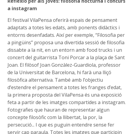
Reflexió per als joves: filosofia nocturna i concurs
a instagram
El festival VilaPensa oferirà espais de pensament
adaptats a totes les edats, amb ponents didàctics i
entorns desenfadats. Així per exemple, “Filosofia per
a pingüins” proposa una divertida sessió de filosofia
dissabte a la nit, en un entorn amb food trucks i un
concert del guitarrista Toni Porcar a la plaça de Sant
Joan. El filòsof Joan Gonzàlez-Guardiola, professor
de la Universitat de Barcelona, hi farà una lliçó
filosòfica alternativa. També amb l’objectiu
d’estendre el pensament a totes les franges d’edat,
la primera proposta del VilaPensa és una exposició
feta a partir de les imatges compartides a instagram.
Fotografies que hauran de representar algun
concepte filosòfic com la llibertat, la por, la
persecució... I que es puguin entendre sense fer
servir cap paraula. Totes les imatges que participin