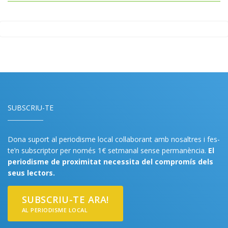
SUBSCRIU-TE
Dona suport al periodisme local col·laborant amb nosaltres i fes-
te’n subscriptor per només 1€ setmanal sense permanència.
El
periodisme de proximitat necessita del compromís dels
seus lectors.
SUBSCRIU-TE ARA!
AL PERIODISME LOCAL