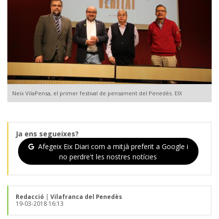
Neix VilaPensa, el primer festival de pensament del Penedès. EIX
Ja ens segueixes?
Afegeix Eix Diari com a mitjà preferit a Google i
no perdre't les nostres notícies
Redacció
|
Vilafranca del Penedès
19-03-2018 16:13