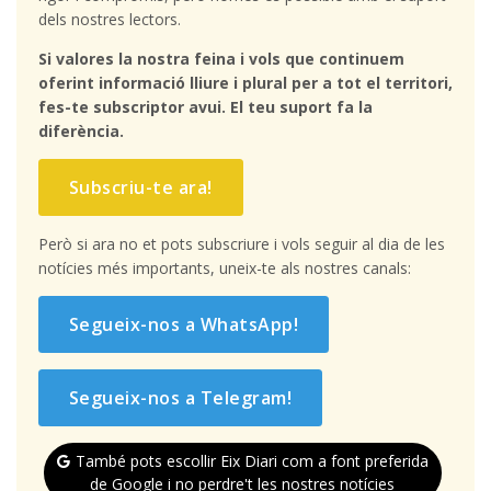
dels nostres lectors.
Si valores la nostra feina i vols que continuem
oferint informació lliure i plural per a tot el territori,
fes-te subscriptor avui. El teu suport fa la
diferència.
Subscriu-te ara!
Però si ara no et pots subscriure i vols seguir al dia de les
notícies més importants, uneix-te als nostres canals:
Segueix-nos a WhatsApp!
Segueix-nos a Telegram!
També pots escollir Eix Diari com a font preferida
de Google i no perdre't les nostres notícies