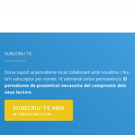
SUBSCRIU-TE
Dona suport al periodisme local col·laborant amb nosaltres i fes-
te’n subscriptor per només 1€ setmanal sense permanència.
El
periodisme de proximitat necessita del compromís dels
seus lectors.
SUBSCRIU-TE ARA!
AL PERIODISME LOCAL