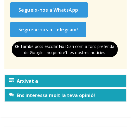
Segueix-nos a WhatsApp!
Segueix-nos a Telegram!
També pots escollir Eix Diari com a font preferida
de Google i no perdre't les nostres notícies
Arxivat a
Ens interessa molt la teva opinió!