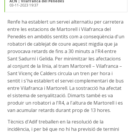
ACN
|
Vilafranca del Penedès
03-11-2023 19:37
Renfe ha establert un servei alternatiu per carretera
entre les estacions de Martorell i Vilafranca del
Penedès en ambdós sentits com a conseqüència d'un
robatori de cablejat de coure aquest migdia que ja
provocava retards de fins a 30 minuts a l'R4 entre
Sant Sadurní i Gelida. Per minimitzar les afectacions
al conjunt de la línia, al tram Martorell – Vilafranca –
Sant Vicenç de Calders circula un tren per hora i
sentit i s'ha establert el servei complementari de bus
entre Vilafranca i Martorell. La sostracció ha afectat
el sistema de senyalització. Dimarts també es va
produir un robatori a l'R4, a l'altura de Martorell i es
van acumular retards durant prop de 13 hores.
Tècnics d'Adif treballen en la resolució de la
incidència, i per bé que no hi ha previsió de termini