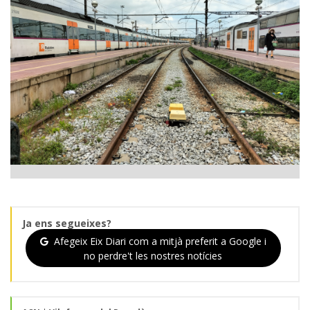
Ja ens segueixes?
Afegeix Eix Diari com a mitjà preferit a Google i
no perdre't les nostres notícies