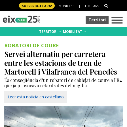
SUBSCRIU-TE ARA!
MUNICIPIS
|
TITULARS
Territori
TERRITORI
MOBILITAT
ROBATORI DE COURE
Servei alternatiu per carretera
entre les estacions de tren de
Martorell i Vilafranca del Penedès
És conseqüència d’un robatori de cablejat de coure a l’R4
que ja provocava retards des del migdia
Leer esta noticia en castellano