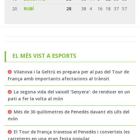
20
RUBÍ
28
38
4
16
18
37
57
EL MÉS VIST A ESPORTS
Vilanova i la Geltrú es prepara per al pas del Tour de
França amb importants afectacions al trànsit
La segona vida del vaixell ‘Senyera’: de renéixer en un
pati a fer la volta al món
Més de 30 quilòmetres de Penedès davant els ulls del
món
El Tour de França travessa el Penedès i converteix les
carreteres en una gran festa popular