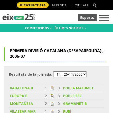
SUBSCRIU-TE ARA!
MUNICIPIS
|
TITULARS
Esports
COMPETICIONS
ÚLTIMES NOTICIES
PRIMERA DIVISIÓ CATALANA (DESAPAREGUDA) ,
2006-07
Resultats de la jornada:
BADALONA B
1
3
POBLA MAFUMET
EUROPA B
2
3
POBLE SEC
MONTAÑESA
2
0
GRAMANET B
VILASSAR MAR
1
0
RUBÍ