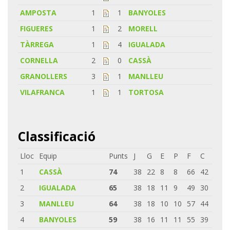
AMPOSTA
1
1
BANYOLES
FIGUERES
1
2
MORELL
TÀRREGA
1
4
IGUALADA
CORNELLA
2
0
CASSÀ
GRANOLLERS
3
1
MANLLEU
VILAFRANCA
1
1
TORTOSA
Classificació
Lloc
Equip
Punts
J
G
E
P
F
C
1
CASSÀ
74
38
22
8
8
66
42
2
IGUALADA
65
38
18
11
9
49
30
3
MANLLEU
64
38
18
10
10
57
44
4
BANYOLES
59
38
16
11
11
55
39