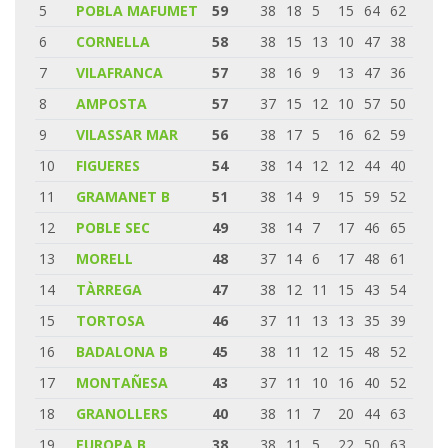
5
POBLA MAFUMET
59
38
18
5
15
64
62
6
CORNELLA
58
38
15
13
10
47
38
7
VILAFRANCA
57
38
16
9
13
47
36
8
AMPOSTA
57
37
15
12
10
57
50
9
VILASSAR MAR
56
38
17
5
16
62
59
10
FIGUERES
54
38
14
12
12
44
40
11
GRAMANET B
51
38
14
9
15
59
52
12
POBLE SEC
49
38
14
7
17
46
65
13
MORELL
48
37
14
6
17
48
61
14
TÀRREGA
47
38
12
11
15
43
54
15
TORTOSA
46
37
11
13
13
35
39
16
BADALONA B
45
38
11
12
15
48
52
17
MONTAÑESA
43
37
11
10
16
40
52
18
GRANOLLERS
40
38
11
7
20
44
63
19
EUROPA B
38
38
11
5
22
50
63