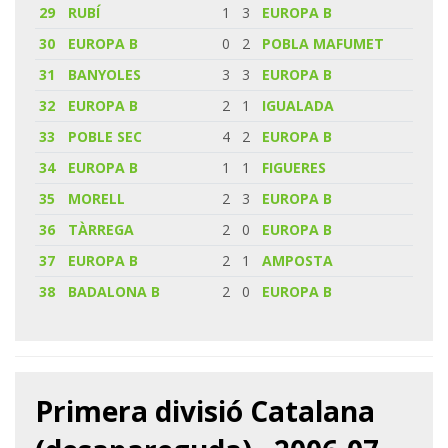
29
RUBÍ
1
3
EUROPA B
30
EUROPA B
0
2
POBLA MAFUMET
31
BANYOLES
3
3
EUROPA B
32
EUROPA B
2
1
IGUALADA
33
POBLE SEC
4
2
EUROPA B
34
EUROPA B
1
1
FIGUERES
35
MORELL
2
3
EUROPA B
36
TÀRREGA
2
0
EUROPA B
37
EUROPA B
2
1
AMPOSTA
38
BADALONA B
2
0
EUROPA B
Primera divisió Catalana