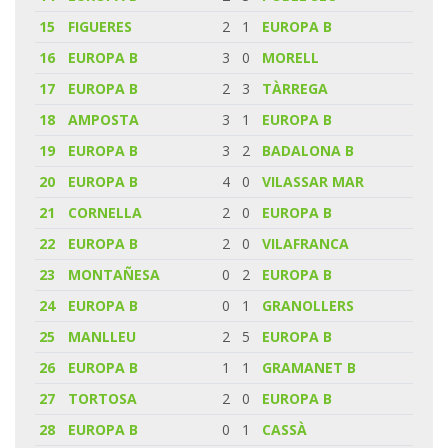
15
FIGUERES
2
1
EUROPA B
16
EUROPA B
3
0
MORELL
17
EUROPA B
2
3
TÀRREGA
18
AMPOSTA
3
1
EUROPA B
19
EUROPA B
3
2
BADALONA B
20
EUROPA B
4
0
VILASSAR MAR
21
CORNELLA
2
0
EUROPA B
22
EUROPA B
2
0
VILAFRANCA
23
MONTAÑESA
0
2
EUROPA B
24
EUROPA B
0
1
GRANOLLERS
25
MANLLEU
2
5
EUROPA B
26
EUROPA B
1
1
GRAMANET B
27
TORTOSA
2
0
EUROPA B
28
EUROPA B
0
1
CASSÀ