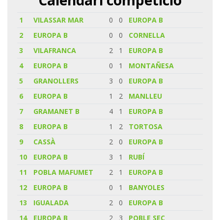
1
VILASSAR MAR
0
0
EUROPA B
2
EUROPA B
0
0
CORNELLA
3
VILAFRANCA
2
1
EUROPA B
4
EUROPA B
0
1
MONTAÑESA
5
GRANOLLERS
3
0
EUROPA B
6
EUROPA B
1
2
MANLLEU
7
GRAMANET B
4
1
EUROPA B
8
EUROPA B
1
2
TORTOSA
9
CASSÀ
2
0
EUROPA B
10
EUROPA B
3
1
RUBÍ
11
POBLA MAFUMET
2
1
EUROPA B
12
EUROPA B
0
1
BANYOLES
13
IGUALADA
2
0
EUROPA B
14
EUROPA B
2
3
POBLE SEC