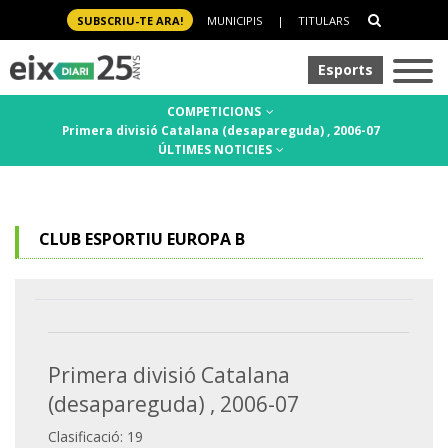
SUBSCRIU-TE ARA!
MUNICIPIS
|
TITULARS
Esports
COMPETICIONS
Primera divisió Catalana (desapareguda) , 2006-07
ÚLTIMES NOTICIES
CLUB ESPORTIU EUROPA B
Primera divisió Catalana
(desapareguda) , 2006-07
Clasificació: 19