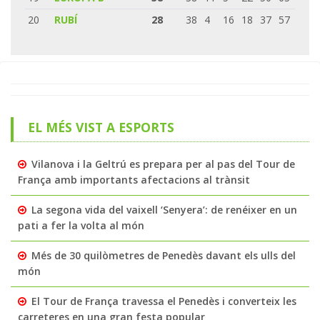
20
RUBÍ
28
38
4
16
18
37
57
EL MÉS VIST A ESPORTS
Vilanova i la Geltrú es prepara per al pas del Tour de
França amb importants afectacions al trànsit
La segona vida del vaixell ‘Senyera’: de renéixer en un
pati a fer la volta al món
Més de 30 quilòmetres de Penedès davant els ulls del
món
El Tour de França travessa el Penedès i converteix les
carreteres en una gran festa popular