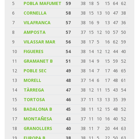
5
POBLA MAFUMET
59
38
18
5
15
64
62
6
CORNELLA
58
38
15
13
10
47
38
7
VILAFRANCA
57
38
16
9
13
47
36
8
AMPOSTA
57
37
15
12
10
57
50
9
VILASSAR MAR
56
38
17
5
16
62
59
10
FIGUERES
54
38
14
12
12
44
40
11
GRAMANET B
51
38
14
9
15
59
52
12
POBLE SEC
49
38
14
7
17
46
65
13
MORELL
48
37
14
6
17
48
61
14
TÀRREGA
47
38
12
11
15
43
54
15
TORTOSA
46
37
11
13
13
35
39
16
BADALONA B
45
38
11
12
15
48
52
17
MONTAÑESA
43
37
11
10
16
40
52
18
GRANOLLERS
40
38
11
7
20
44
63
19
EUROPA B
38
38
11
5
22
50
63