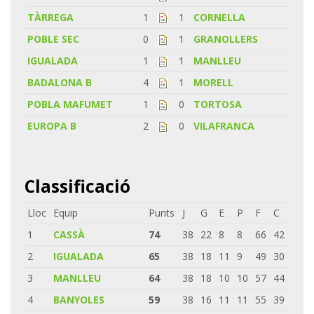
TÀRREGA
1
1
CORNELLA
POBLE SEC
0
1
GRANOLLERS
IGUALADA
1
1
MANLLEU
BADALONA B
4
1
MORELL
POBLA MAFUMET
1
0
TORTOSA
EUROPA B
2
0
VILAFRANCA
Classificació
Lloc
Equip
Punts
J
G
E
P
F
C
1
CASSÀ
74
38
22
8
8
66
42
2
IGUALADA
65
38
18
11
9
49
30
3
MANLLEU
64
38
18
10
10
57
44
4
BANYOLES
59
38
16
11
11
55
39