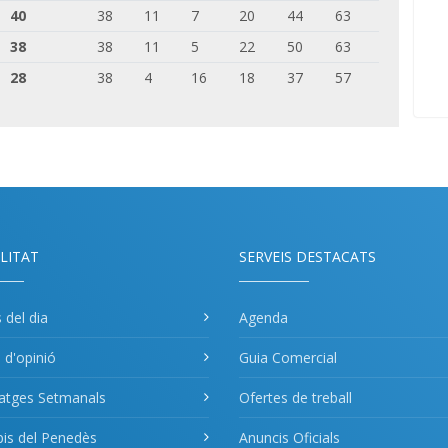
40
38
11
7
20
44
63
38
38
11
5
22
50
63
28
38
4
16
18
37
57
LITAT
SERVEIS DESTACATS
s del dia
Agenda
s d'opinió
Guia Comercial
atges Setmanals
Ofertes de treball
pis del Penedès
Anuncis Oficials