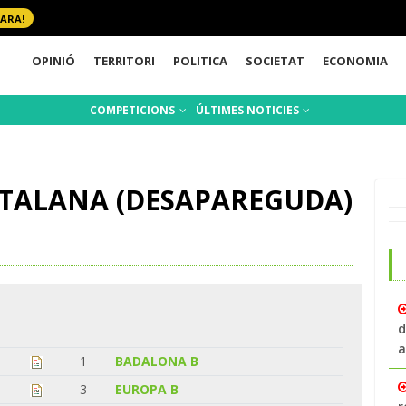
 ARA!
OPINIÓ
TERRITORI
POLITICA
SOCIETAT
ECONOMIA
COMPETICIONS
ÚLTIMES NOTICIES
ATALANA (DESAPAREGUDA)
d
a
1
1
BADALONA B
1
3
EUROPA B