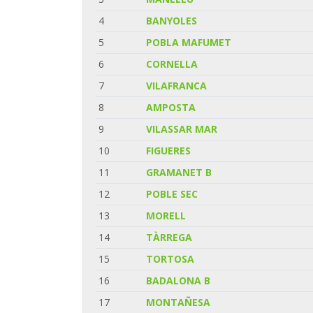
4
BANYOLES
5
POBLA MAFUMET
6
CORNELLA
7
VILAFRANCA
8
AMPOSTA
9
VILASSAR MAR
10
FIGUERES
11
GRAMANET B
12
POBLE SEC
13
MORELL
14
TÀRREGA
15
TORTOSA
16
BADALONA B
17
MONTAÑESA