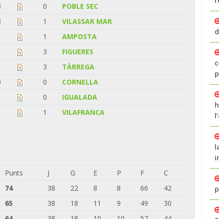
r
3
0
POBLE SEC
3
1
VILASSAR MAR
d
1
1
AMPOSTA
1
3
FIGUERES
c
1
3
TÀRREGA
p
0
0
CORNELLA
1
0
IGUALADA
h
1
1
VILAFRANCA
l
l
i
Punts
J
G
E
P
F
C
74
38
22
8
8
66
42
p
65
38
18
11
9
49
30
64
38
18
10
10
57
44