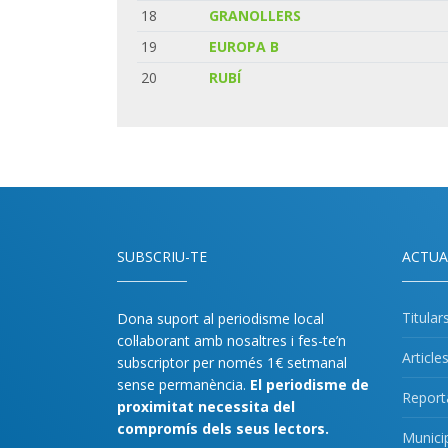
18
GRANOLLERS
19
EUROPA B
20
RUBÍ
SUBSCRIU-TE
ACTUA
Titular
Dona suport al periodisme local
col·laborant amb nosaltres i fes-te’n
Article
subscriptor per només 1€ setmanal
sense permanència.
El periodisme de
Report
proximitat necessita del
compromís dels seus lectors.
Munici