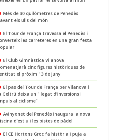
enéixer en un pati a fer la volta al món
Més de 30 quilòmetres de Penedès
avant els ulls del món
El Tour de França travessa el Penedès i
onverteix les carreteres en una gran festa
opular
El Club Gimnàstica Vilanova
omenatjarà cinc figures històriques de
’entitat el pròxim 13 de juny
El pas del Tour de França per Vilanova i
a Geltrú deixa un "llegat d’inversions i
mpuls al ciclisme"
Avinyonet del Penedès inaugura la nova
iscina d’estiu i les pistes de pàdel
El CE Hortons Groc fa història i puja a