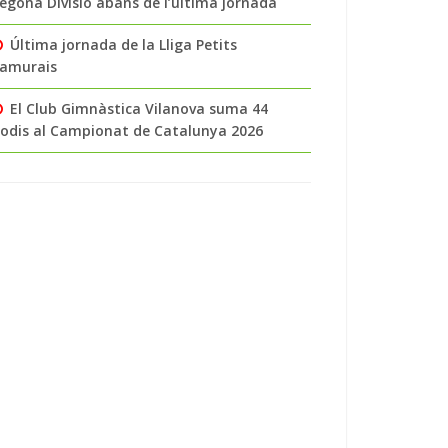
egona Divisió abans de l’última jornada
Última jornada de la Lliga Petits
amurais
El Club Gimnàstica Vilanova suma 44
odis al Campionat de Catalunya 2026