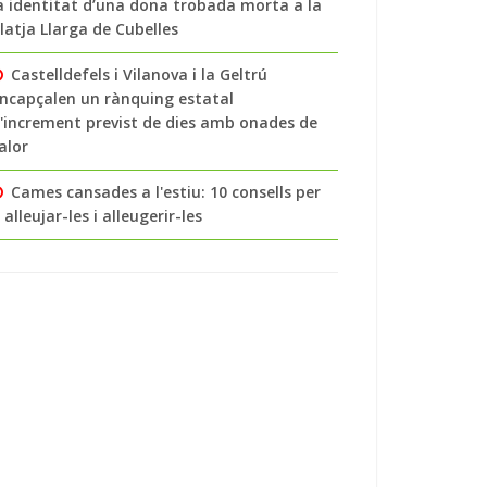
a identitat d’una dona trobada morta a la
latja Llarga de Cubelles
Castelldefels i Vilanova i la Geltrú
ncapçalen un rànquing estatal
'increment previst de dies amb onades de
alor
Cames cansades a l'estiu: 10 consells per
 alleujar-les i alleugerir-les