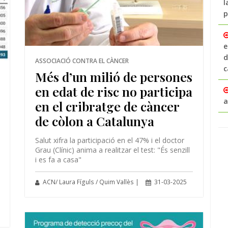
l
p
e
d
ASSOCIACIÓ CONTRA EL CÀNCER
c
Més d’un milió de persones
en edat de risc no participa
a
en el cribratge de càncer
de còlon a Catalunya
Salut xifra la participació en el 47% i el doctor
Grau (Clínic) anima a realitzar el test: "És senzill
i es fa a casa"
ACN/ Laura Fíguls / Quim Vallès |
31-03-2025