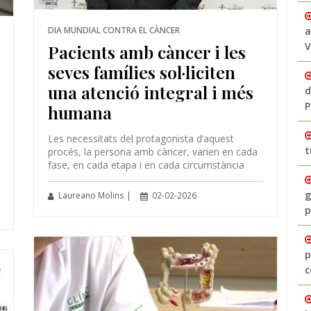
DIA MUNDIAL CONTRA EL CÀNCER
a
V
Pacients amb càncer i les
seves famílies sol·liciten
una atenció integral i més
d
P
humana
Les necessitats del protagonista d’aquest
t
procés, la persona amb càncer, varien en cada
fase, en cada etapa i en cada circumstància
g
Laureano Molins |
02-02-2026
p
p
c