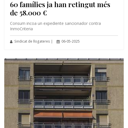
60 famílies ja han retingut més
de 58.000 €
Consum incoa un expediente sancionador contra
InmoCriteria
Sindicat de llogateres |
06-05-2025