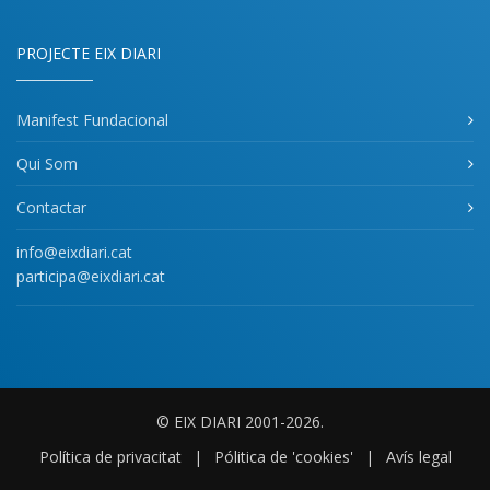
PROJECTE EIX DIARI
Manifest Fundacional
Qui Som
Contactar
info@eixdiari.cat
participa@eixdiari.cat
© EIX DIARI 2001-2026.
Política de privacitat
|
Pólitica de 'cookies'
|
Avís legal