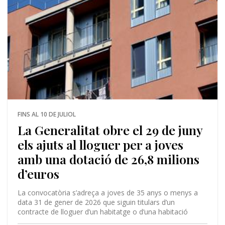
FINS AL 10 DE JULIOL
La Generalitat obre el 29 de juny
els ajuts al lloguer per a joves
amb una dotació de 26,8 milions
d’euros
La convocatòria s’adreça a joves de 35 anys o menys a
data 31 de gener de 2026 que siguin titulars d’un
contracte de lloguer d’un habitatge o d’una habitació