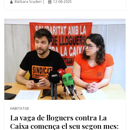
Bàrbara Scuderi |
12-06-2025
HABITATGE
La vaga de lloguers contra La
Caixa comença el seu segon mes: