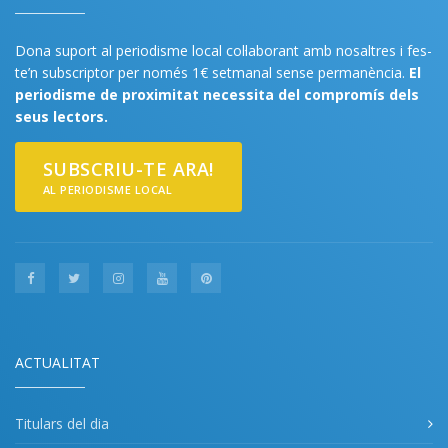
Dona suport al periodisme local col·laborant amb nosaltres i fes-
te’n subscriptor per només 1€ setmanal sense permanència.
El
periodisme de proximitat necessita del compromís dels
seus lectors.
SUBSCRIU-TE ARA!
AL PERIODISME LOCAL
ACTUALITAT
Titulars del dia