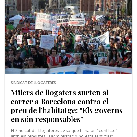
SINDICAT DE LLOGATERES
Milers de llogaters surten al
carrer a Barcelona contra el
preu de l'habitatge: "Els governs
en són responsables"
El Sindicat de Llogateres avisa que hi ha un "conflicte"
amb els rendistes i l'administració no està fent "res"