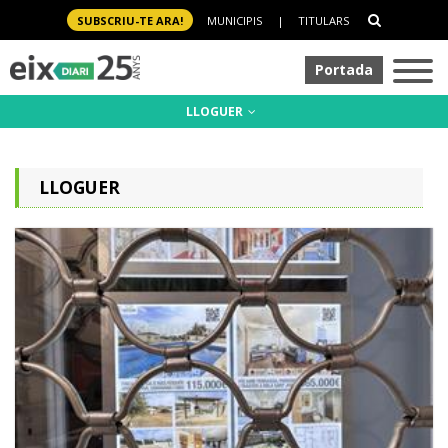
SUBSCRIU-TE ARA!
MUNICIPIS
|
TITULARS
Portada
LLOGUER
LLOGUER