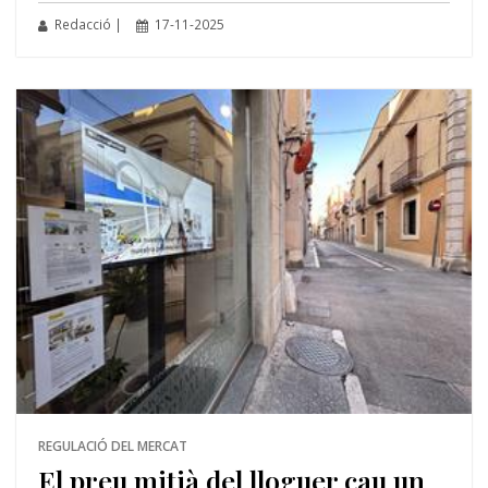
Redacció |
17-11-2025
REGULACIÓ DEL MERCAT
El preu mitjà del lloguer cau un