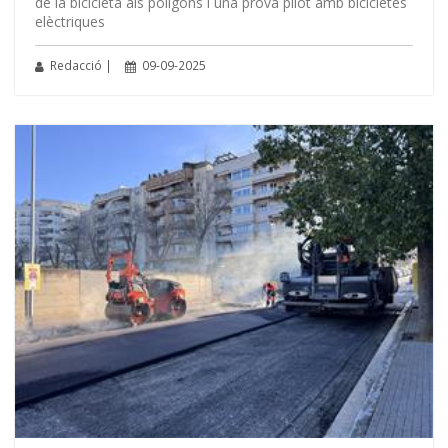
de la bicicleta als polígons i una prova pilot amb bicicletes
elèctriques
Redacció |
09-09-2025