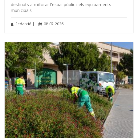
destinats a millorar l'espai públic i els equipaments
municipals
Redacció |
08-07-2026