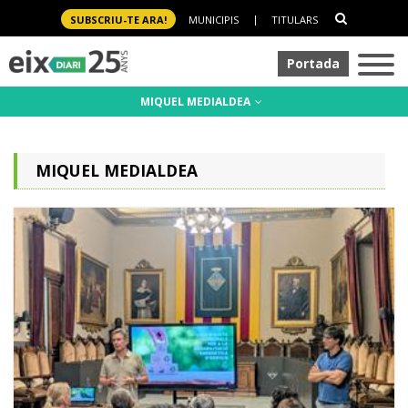
SUBSCRIU-TE ARA!
MUNICIPIS
|
TITULARS
Portada
MIQUEL MEDIALDEA
MIQUEL MEDIALDEA