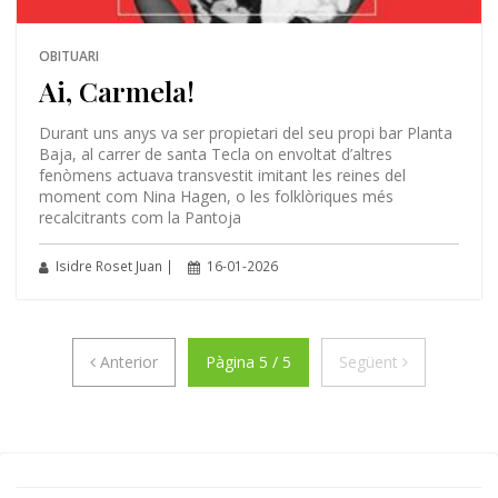
OBITUARI
Ai, Carmela!
Durant uns anys va ser propietari del seu propi bar Planta
Baja, al carrer de santa Tecla on envoltat d’altres
fenòmens actuava transvestit imitant les reines del
moment com Nina Hagen, o les folklòriques més
recalcitrants com la Pantoja
Isidre Roset Juan |
16-01-2026
Anterior
Següent
Anterior
Pàgina 5 / 5
Següent