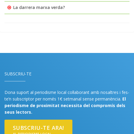
La darrera marxa verda?
SUBSCRIU-TE
Dona suport al periodisme local col·laborant amb nosaltres i fes-
te’n subscriptor per només 1€ setmanal sense permanència.
El
periodisme de proximitat necessita del compromís dels
seus lectors.
SUBSCRIU-TE ARA!
AL PERIODISME LOCAL