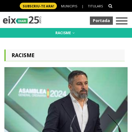
SUBSCRIU-TE ARA!
MUNICIPIS
|
TITULARS
Portada
RACISME
RACISME