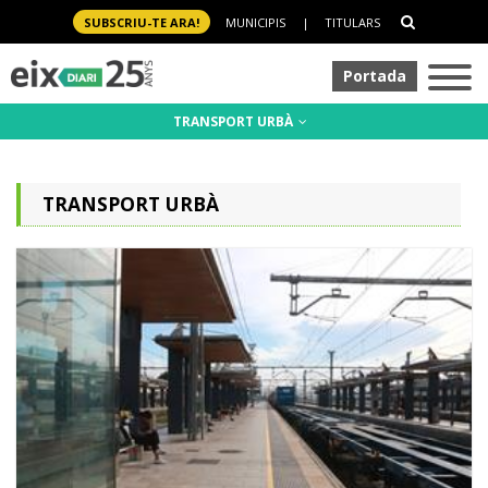
SUBSCRIU-TE ARA!
MUNICIPIS
|
TITULARS
Portada
TRANSPORT URBÀ
TRANSPORT URBÀ