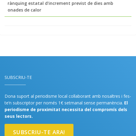
rànquing estatal d'increment previst de dies amb
onades de calor
SUBSCRIU-TE
Dona suport al periodisme local col·laborant amb nosaltres i fes-
te’n subscriptor per només 1€ setmanal sense permanència.
El
periodisme de proximitat necessita del compromís dels
seus lectors.
SUBSCRIU-TE ARA!