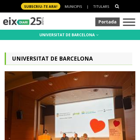
SUBSCRIU-TE ARA!
MUNICIPIS
|
TITULARS
Portada
UNIVERSITAT DE BARCELONA
UNIVERSITAT DE BARCELONA