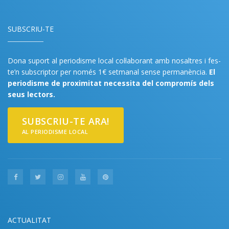
SUBSCRIU-TE
Dona suport al periodisme local col·laborant amb nosaltres i fes-
te’n subscriptor per només 1€ setmanal sense permanència.
El
periodisme de proximitat necessita del compromís dels
seus lectors.
SUBSCRIU-TE ARA!
AL PERIODISME LOCAL
ACTUALITAT