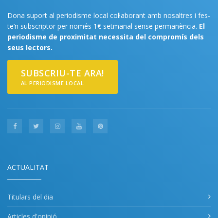
Dona suport al periodisme local col·laborant amb nosaltres i fes-
te’n subscriptor per només 1€ setmanal sense permanència.
El
periodisme de proximitat necessita del compromís dels
seus lectors.
SUBSCRIU-TE ARA!
AL PERIODISME LOCAL
ACTUALITAT
Titulars del dia
Articles d'opinió