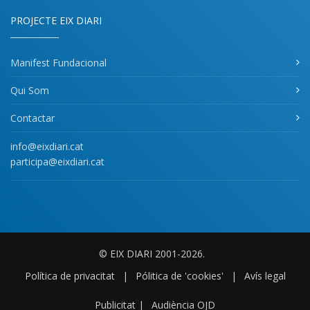
PROJECTE EIX DIARI
Manifest Fundacional
Qui Som
Contactar
info@eixdiari.cat
participa@eixdiari.cat
© EIX DIARI 2001-2026.
Política de privacitat
|
Pólitica de 'cookies'
|
Avís legal
Publicitat
|
Audiència OJD