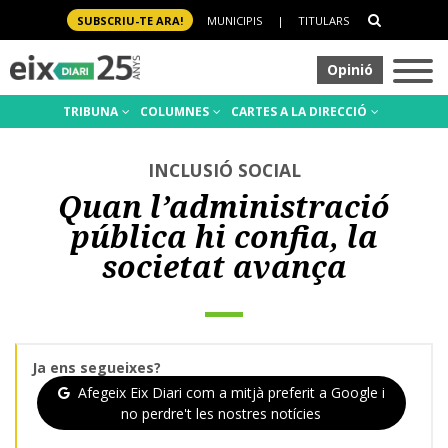
SUBSCRIU-TE ARA!
MUNICIPIS
|
TITULARS
Opinió
TRIBUNA
COLUMNES
CARTES A LA DIRECCIÓ
INCLUSIÓ SOCIAL
Quan l’administració
pública hi confia, la
societat avança
Ja ens segueixes?
Afegeix Eix Diari com a mitjà preferit a Google i
no perdre't les nostres notícies