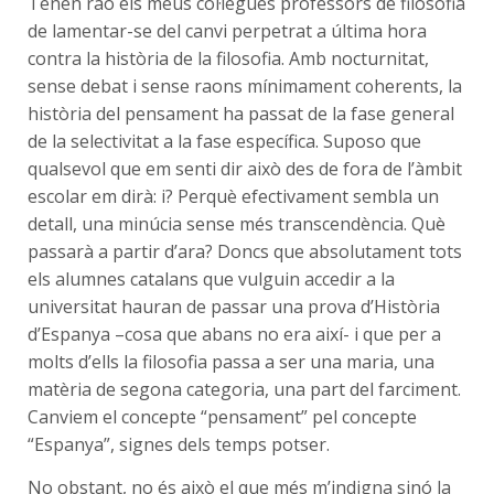
Tenen raó els meus col·legues professors de filosofia
de lamentar-se del canvi perpetrat a última hora
contra la història de la filosofia. Amb nocturnitat,
sense debat i sense raons mínimament coherents, la
història del pensament ha passat de la fase general
de la selectivitat a la fase específica. Suposo que
qualsevol que em senti dir això des de fora de l’àmbit
escolar em dirà: i? Perquè efectivament sembla un
detall, una minúcia sense més transcendència. Què
passarà a partir d’ara? Doncs que absolutament tots
els alumnes catalans que vulguin accedir a la
universitat hauran de passar una prova d’Història
d’Espanya –cosa que abans no era així- i que per a
molts d’ells la filosofia passa a ser una maria, una
matèria de segona categoria, una part del farciment.
Canviem el concepte “pensament” pel concepte
“Espanya”, signes dels temps potser.
No obstant, no és això el que més m’indigna sinó la