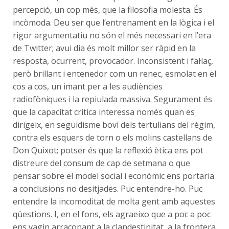
percepció, un cop més, que la filosofia molesta. És
incòmoda. Deu ser que l’entrenament en la lògica i el
rigor argumentatiu no són el més necessari en l’era
de Twitter; avui dia és molt millor ser ràpid en la
resposta, ocurrent, provocador. Inconsistent i fal·laç,
però brillant i entenedor com un renec, esmolat en el
cos a cos, un imant per a les audiències
radiofòniques i la repiulada massiva. Segurament és
que la capacitat critica interessa només quan es
dirigeix, en seguidisme boví dels tertulians del règim,
contra els esquers de torn o els molins castellans de
Don Quixot; potser és que la reflexió ètica ens pot
distreure del consum de cap de setmana o que
pensar sobre el model social i econòmic ens portaria
a conclusions no desitjades. Puc entendre-ho. Puc
entendre la incomoditat de molta gent amb aquestes
qüestions. I, en el fons, els agraeixo que a poc a poc
ens vagin arraconant a la clandestinitat, a la frontera