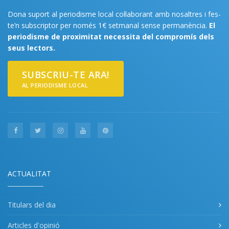
Dona suport al periodisme local col·laborant amb nosaltres i fes-
te’n subscriptor per només 1€ setmanal sense permanència.
El
periodisme de proximitat necessita del compromís dels
seus lectors.
SUBSCRIU-TE ARA!
AL PERIODISME LOCAL
ACTUALITAT
Titulars del dia
Articles d'opinió