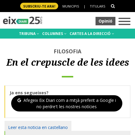
SUBSCRIU-TE ARA!
MUNICIPIS
|
TITULARS
Opinió
TRIBUNA
COLUMNES
CARTES A LA DIRECCIÓ
FILOSOFIA
En el crepuscle de les idees
Ja ens segueixes?
Afegeix Eix Diari com a mitjà preferit a Google i
no perdre't les nostres notícies
Leer esta noticia en castellano