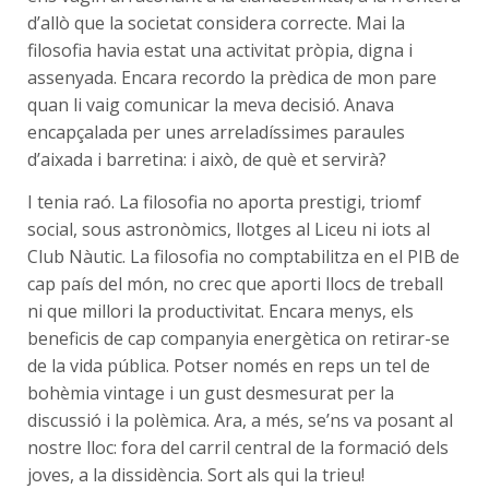
d’allò que la societat considera correcte. Mai la
filosofia havia estat una activitat pròpia, digna i
assenyada. Encara recordo la prèdica de mon pare
quan li vaig comunicar la meva decisió. Anava
encapçalada per unes arreladíssimes paraules
d’aixada i barretina: i això, de què et servirà?
I tenia raó. La filosofia no aporta prestigi, triomf
social, sous astronòmics, llotges al Liceu ni iots al
Club Nàutic. La filosofia no comptabilitza en el PIB de
cap país del món, no crec que aporti llocs de treball
ni que millori la productivitat. Encara menys, els
beneficis de cap companyia energètica on retirar-se
de la vida pública. Potser només en reps un tel de
bohèmia vintage i un gust desmesurat per la
discussió i la polèmica. Ara, a més, se’ns va posant al
nostre lloc: fora del carril central de la formació dels
joves, a la dissidència. Sort als qui la trieu!