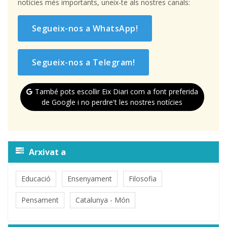
notícies més importants, uneix-te als nostres canals:
Segueix-nos a WhatsApp!
Segueix-nos a Telegram!
També pots escollir Eix Diari com a font preferida
de Google i no perdre't les nostres notícies
Arxivat a
Educació
Ensenyament
Filosofia
Pensament
Catalunya - Món