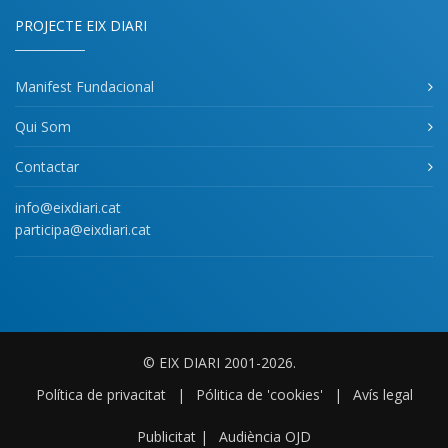
PROJECTE EIX DIARI
Manifest Fundacional
Qui Som
Contactar
info@eixdiari.cat
participa@eixdiari.cat
© EIX DIARI 2001-2026.
Política de privacitat
|
Pólitica de 'cookies'
|
Avís legal
Publicitat
|
Audiència OJD