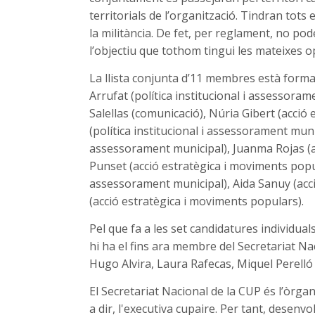
territorials de l’organització. Tindran tots
la militància. De fet, per reglament, no po
l’objectiu que tothom tingui les mateixes o
La llista conjunta d’11 membres està forma
Arrufat (política institucional i assessoram
Salellas (comunicació), Núria Gibert (acció
(política institucional i assessorament munic
assessorament municipal), Juanma Rojas (ac
Punset (acció estratègica i moviments popula
assessorament municipal), Aida Sanuy (acci
(acció estratègica i moviments populars).
Pel que fa a les set candidatures individual
hi ha el fins ara membre del Secretariat Na
Hugo Alvira, Laura Rafecas, Miquel Perelló
El Secretariat Nacional de la CUP és l’òrgan
a dir, l'executiva cupaire. Per tant, desenvol