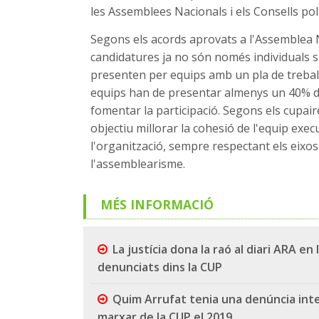
les Assemblees Nacionals i els Consells polí
Segons els acords aprovats a l'Assemblea 
candidatures ja no són només individuals s
presenten per equips amb un pla de treball
equips han de presentar almenys un 40% de
fomentar la participació. Segons els cupaire
objectiu millorar la cohesió de l'equip execut
l'organització, sempre respectant els eixos 
l'assemblearisme.
MÉS INFORMACIÓ
La justícia dona la raó al diari ARA e
denunciats dins la CUP
Quim Arrufat tenia una denúncia inte
marxar de la CUP el 2019