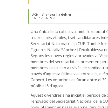
ACN
|
Vilanova i la Geltrú
16-07-2016 09:21
Una única llista col·lectiva, amb l’exdiputat
a cares més visibles, i set candidatures in
Secretariat Nacional de la CUP. També form
Figueres Natàlia Sánchez i l’exalcaldessa d
Segons les noves regles aprovades a l’Ass
membres del secretariat es presenten per eq
membres s’escullen a través de candidature
través d’aquesta última via, entre ells, el 
Generó. Les votacions es faran entre el 30 de
públic el 6 d'agost.
Aquest divendres s’ha iniciat el període d
renovació del Secretariat Nacional de la C
conjuntament es passejaran pel territori c