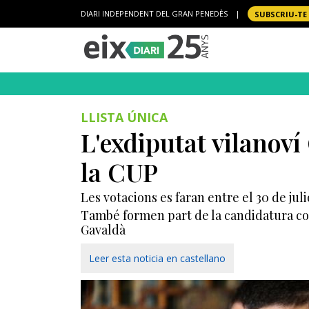
DIARI INDEPENDENT DEL GRAN PENEDÈS
|
SUBSCRIU-TE
LLISTA ÚNICA
L'exdiputat vilanoví
la CUP
Les votacions es faran entre el 30 de julio
També formen part de la candidatura con
Gavaldà
Leer esta noticia en castellano