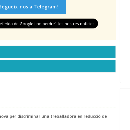
Segueix-nos a Telegram!
eferida de Google i no perdre't les nostres notícies
nova per discriminar una treballadora en reducció de