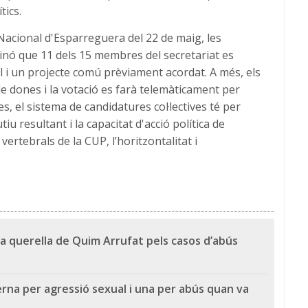
tics.
Nacional d'Esparreguera del 22 de maig, les
inó que 11 dels 15 membres del secretariat es
 i un projecte comú prèviament acordat. A més, els
 dones i la votació es farà telemàticament per
s, el sistema de candidatures col·lectives té per
iu resultant i la capacitat d'acció política de
vertebrals de la CUP, l’horitzontalitat i
n la querella de Quim Arrufat pels casos d’abús
rna per agressió sexual i una per abús quan va