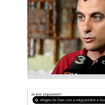
Ja ens segueixes?
Afegeix Eix Diari com a mitjà preferit a Goo