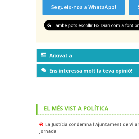
Segueix-nos a WhatsApp!
També pots escollir Eix Diari com a font pr
Arxivat a
Ens interessa molt la teva opinió!
EL MÉS VIST A POLÍTICA
La Justícia condemna l'Ajuntament de Vila
jornada