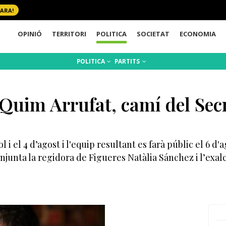
 ARA!
OPINIÓ
TERRITORI
POLITICA
SOCIETAT
ECONOMIA
POLITICA
PARTITS
 Quim Arrufat, camí del Sec
l i el 4 d’agost i l'equip resultant es farà públic el 6 d'
junta la regidora de Figueres Natàlia Sánchez i l’exal