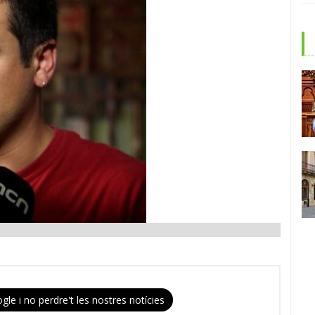
gle i no perdre't les nostres notícies