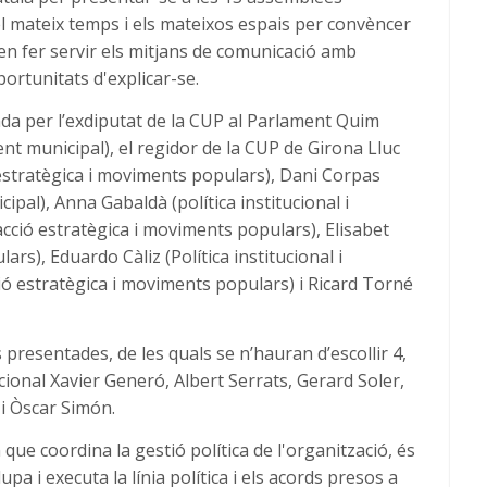
 el mateix temps i els mateixos espais per convèncer
den fer servir els mitjans de comunicació amb
portunitats d'explicar-se.
da per l’exdiputat de la CUP al Parlament Quim
ent municipal), el regidor de la CUP de Girona Lluc
 estratègica i moviments populars), Dani Corpas
ipal), Anna Gabaldà (política institucional i
ció estratègica i moviments populars), Elisabet
rs), Eduardo Càliz (Política institucional i
ó estratègica i moviments populars) i Ricard Torné
s presentades, de les quals se n’hauran d’escollir 4,
cional Xavier Generó, Albert Serrats, Gerard Soler,
 i Òscar Simón.
 que coordina la gestió política de l'organització, és
upa i executa la línia política i els acords presos a