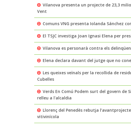
Vilanova presenta un projecte de 23,3 milio
Vent
Comuns VNG presenta Iolanda Sánchez com 
El TSJC investiga Joan Ignasi Elena per pre
Vilanova es personarà contra els delinqüe
Elena declara davant del jutge que no coneix
Les queixes veïnals per la recollida de residu
Cubelles
Verds En Comú Podem surt del govern de Si
relleu a l'alcaldia
Llorenç del Penedès rebutja l’avantprojecte 
vitivinícola