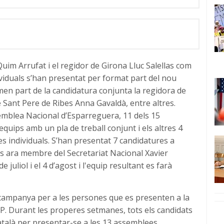
 Quim Arrufat i el regidor de Girona Lluc Salellas com
dividuals s’han presentat per format part del nou
en part de la candidatura conjunta la regidora de
e Sant Pere de Ribes Anna Gavaldà, entre altres.
emblea Nacional d’Esparreguera, 11 dels 15
uips amb un pla de treball conjunt i els altres 4
s individuals. S’han presentat 7 candidatures a
fins ara membre del Secretariat Nacional Xavier
 juliol i el 4 d’agost i l'equip resultant es farà
e campanya per a les persones que es presenten a la
UP. Durant les properes setmanes, tots els candidats
atalà per presentar-se a les 13 assemblees