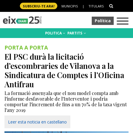
SUBSCRIU-TE ARA!
MUNICIPIS
|
TITULARS
Política
POLITICA
PARTITS
PORTA A PORTA
El PSC durà la licitació
d’escombraries de Vilanova a la
Sindicatura de Comptes i l’Oficina
Antifrau
La formació assenyala que el nou model compta amb
l'informe desfavorable de l'Interventor i podria
comportar l'increment de fins a un 70% de la taxa vigent
l'any 2019
Leer esta noticia en castellano