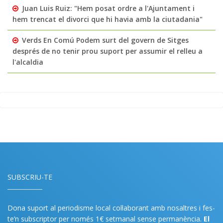
Juan Luis Ruiz: "Hem posat ordre a l'Ajuntament i
hem trencat el divorci que hi havia amb la ciutadania"
Verds En Comú Podem surt del govern de Sitges
després de no tenir prou suport per assumir el relleu a
l'alcaldia
SUBSCRIU-TE
Dona suport al periodisme local col·laborant amb nosaltres i fes-
te’n subscriptor per només 1€ setmanal sense permanència.
El