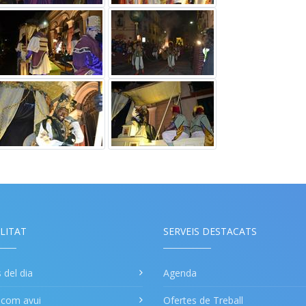
LITAT
SERVEIS DESTACATS
s del dia
Agenda
a com avui
Ofertes de Treball