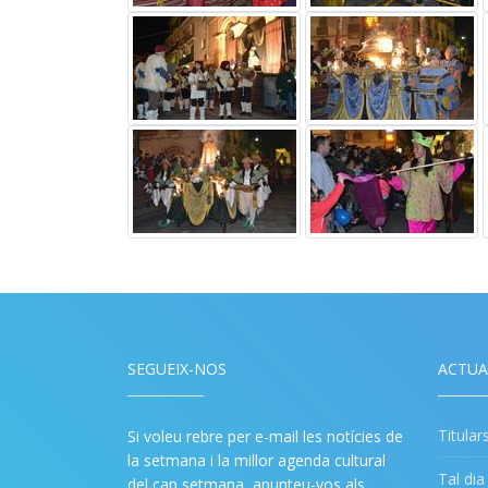
SEGUEIX-NOS
ACTUA
Titular
Si voleu rebre per e-mail les notícies de
la setmana i la millor agenda cultural
Tal di
del cap setmana, apunteu-vos als