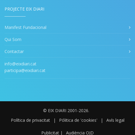
PROJECTE EIX DIARI
Manifest Fundacional
Qui Som
Contactar
info@eixdiari.cat
participa@eixdiari.cat
© EIX DIARI 2001-2026.
Política de privacitat
|
Pólitica de 'cookies'
|
Avís legal
Publicitat
|
Audiència OJD