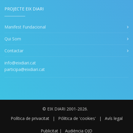
PROJECTE EIX DIARI
Manifest Fundacional
Qui Som
Contactar
info@eixdiari.cat
participa@eixdiari.cat
© EIX DIARI 2001-2026.
Política de privacitat
|
Pólitica de 'cookies'
|
Avís legal
Publicitat
|
Audiència OJD