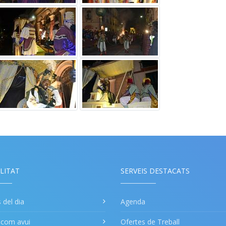
LITAT
SERVEIS DESTACATS
s del dia
Agenda
a com avui
Ofertes de Treball