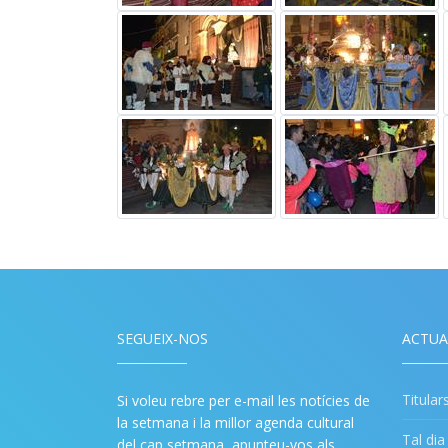
SEGUEIX-NOS
ACTUA
Titular
Si voleu rebre per e-mail les notícies de
la setmana i la millor agenda cultural
Tal di
del cap setmana, apunteu-vos als