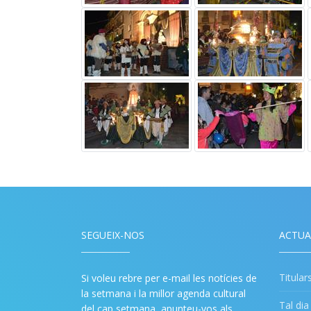
SEGUEIX-NOS
ACTUA
Titular
Si voleu rebre per e-mail les notícies de
la setmana i la millor agenda cultural
Tal di
del cap setmana, apunteu-vos als