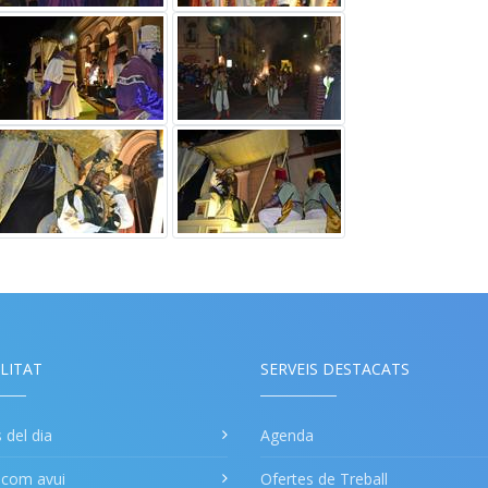
LITAT
SERVEIS DESTACATS
s del dia
Agenda
a com avui
Ofertes de Treball