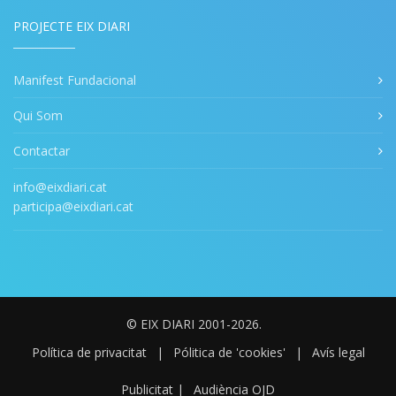
PROJECTE EIX DIARI
Manifest Fundacional
Qui Som
Contactar
info@eixdiari.cat
participa@eixdiari.cat
© EIX DIARI 2001-2026.
Política de privacitat
|
Pólitica de 'cookies'
|
Avís legal
Publicitat
|
Audiència OJD