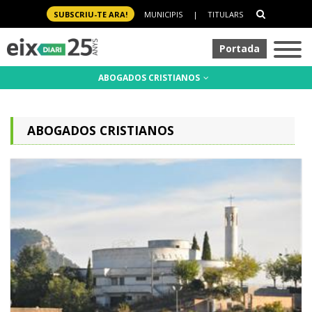
SUBSCRIU-TE ARA!
MUNICIPIS
|
TITULARS
Portada
ABOGADOS CRISTIANOS
ABOGADOS CRISTIANOS