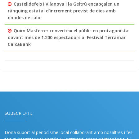
Castelldefels i Vilanova i la Geltrú encapçalen un
rànquing estatal d'increment previst de dies amb
onades de calor
Quim Masferrer converteix el públic en protagonista
davant més de 1.200 espectadors al Festival Terramar
CaixaBank
SUBSCRIU-TE
Dona suport al periodisme local col·laborant amb nosaltres i fes-