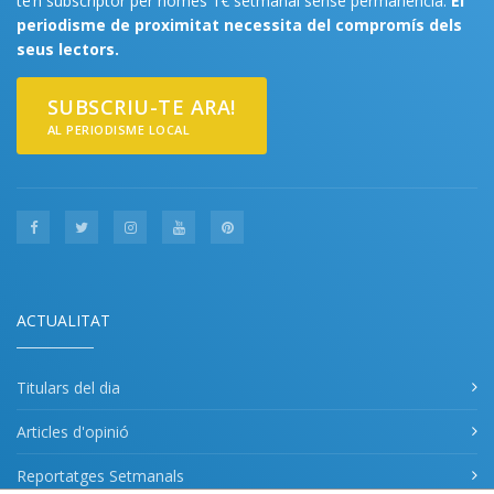
te’n subscriptor per només 1€ setmanal sense permanència.
El
periodisme de proximitat necessita del compromís dels
seus lectors.
SUBSCRIU-TE ARA!
AL PERIODISME LOCAL
ACTUALITAT
Titulars del dia
Articles d'opinió
Reportatges Setmanals