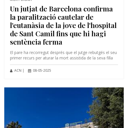
Un jutjat de Barcelona confirma
la paralització cautelar de
l'eutanàsia de la jove de l'hospital
de Sant Camil fins que hi hagi
sentència ferma
El pare ha recorregut després que el jutge rebutgés el seu
primer recurs per aturar la mort assistida de la seva filla
ACN |
08-05-2025