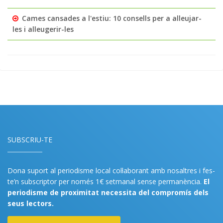
Cames cansades a l'estiu: 10 consells per a alleujar-
les i alleugerir-les
SUBSCRIU-TE
Dona suport al periodisme local col·laborant amb nosaltres i fes-
te’n subscriptor per només 1€ setmanal sense permanència.
El
periodisme de proximitat necessita del compromís dels
seus lectors.