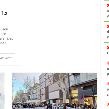
a
e La
V
el seu
d
 ple
P
a arribat
ans i
t
-03-2025
g
p
p
c