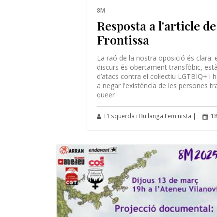
8M
Resposta a l'article d
Frontissa
La raó de la nostra oposició és clara: 
discurs és obertament transfòbic, està
d’atacs contra el col·lectiu LGTBIQ+ i h
a negar l'existència de les persones tr
queer
L’Esquerda i Bullanga Feminista |
18