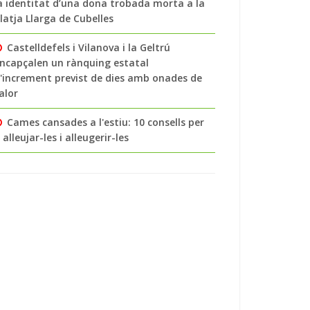
a identitat d’una dona trobada morta a la
latja Llarga de Cubelles
Castelldefels i Vilanova i la Geltrú
ncapçalen un rànquing estatal
'increment previst de dies amb onades de
alor
Cames cansades a l'estiu: 10 consells per
 alleujar-les i alleugerir-les