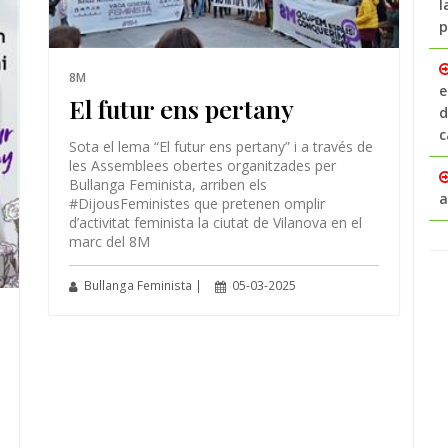
l
p
8M
e
El futur ens pertany
d
c
Sota el lema “El futur ens pertany” i a través de
les Assemblees obertes organitzades per
Bullanga Feminista, arriben els
a
#DijousFeministes que pretenen omplir
d’activitat feminista la ciutat de Vilanova en el
marc del 8M
Bullanga Feminista |
05-03-2025