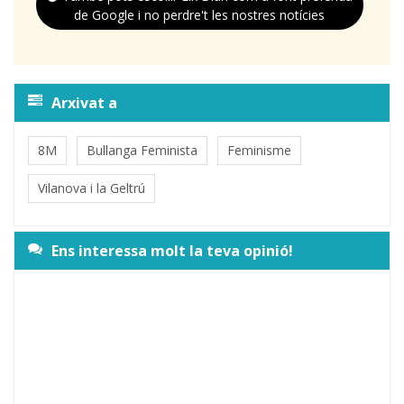
de Google i no perdre't les nostres notícies
Arxivat a
8M
Bullanga Feminista
Feminisme
Vilanova i la Geltrú
Ens interessa molt la teva opinió!