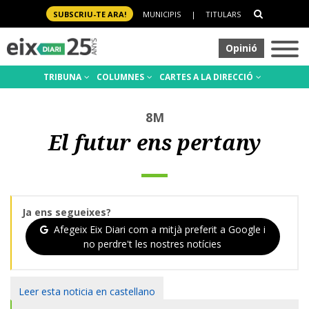
SUBSCRIU-TE ARA!
MUNICIPIS
|
TITULARS
Opinió
TRIBUNA
COLUMNES
CARTES A LA DIRECCIÓ
8M
El futur ens pertany
Ja ens segueixes?
Afegeix Eix Diari com a mitjà preferit a Google i
no perdre't les nostres notícies
Leer esta noticia en castellano