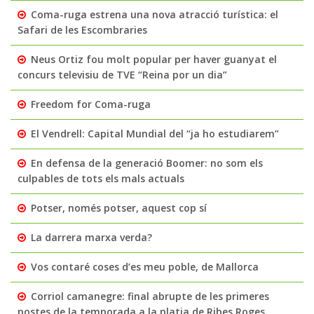
Coma-ruga estrena una nova atracció turística: el
Safari de les Escombraries
Neus Ortiz fou molt popular per haver guanyat el
concurs televisiu de TVE “Reina por un dia”
Freedom for Coma-ruga
El Vendrell: Capital Mundial del “ja ho estudiarem”
En defensa de la generació Boomer: no som els
culpables de tots els mals actuals
Potser, només potser, aquest cop sí
La darrera marxa verda?
Vos contaré coses d’es meu poble, de Mallorca
Corriol camanegre: final abrupte de les primeres
postes de la temporada a la platja de Ribes Roges