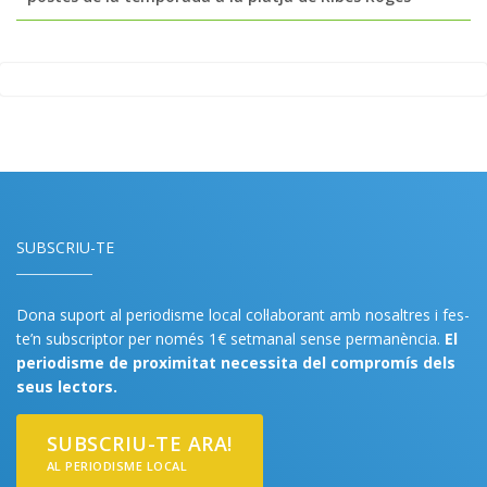
SUBSCRIU-TE
Dona suport al periodisme local col·laborant amb nosaltres i fes-
te’n subscriptor per només 1€ setmanal sense permanència.
El
periodisme de proximitat necessita del compromís dels
seus lectors.
SUBSCRIU-TE ARA!
AL PERIODISME LOCAL