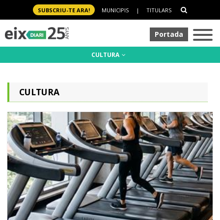
SUBSCRIU-TE ARA!
MUNICIPIS
|
TITULARS
Portada
CULTURA
CULTURA