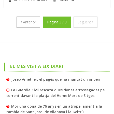
ERC 100xCent Vilafranca |
05-06-2024
Anterior
Següent
Anterior
Pàgina 3 / 3
Següent
EL MÉS VIST A EIX DIARI
Josep Ametller, el pagès que ha muntat un imperi
La Guàrdia Civil rescata dues dones arrossegades pel
corrent davant la platja del Home Mort de Sitges
Mor una dona de 76 anys en un atropellament a la
rambla de Sant Jordi de Vilanova i la Geltrú