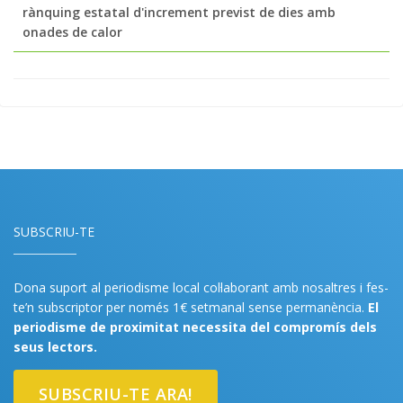
rànquing estatal d'increment previst de dies amb
onades de calor
SUBSCRIU-TE
Dona suport al periodisme local col·laborant amb nosaltres i fes-
te’n subscriptor per només 1€ setmanal sense permanència.
El
periodisme de proximitat necessita del compromís dels
seus lectors.
SUBSCRIU-TE ARA!