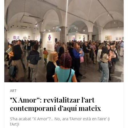
ART
"X Amor”: revitalitzar l’art
contemporani d’aquí mateix
S’ha acabat “X Amor”?... No, ara ‘l’Amor està en l’aire’ (i
l’Art)!