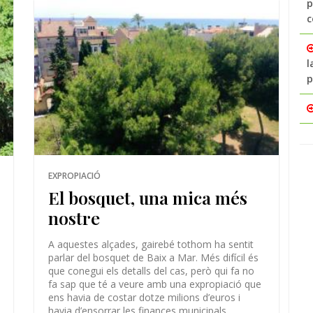
p
c
l
p
EXPROPIACIÓ
El bosquet, una mica més
nostre
A aquestes alçades, gairebé tothom ha sentit
parlar del bosquet de Baix a Mar. Més difícil és
que conegui els detalls del cas, però qui fa no
fa sap que té a veure amb una expropiació que
ens havia de costar dotze milions d’euros i
havia d’ensorrar les finances municipals