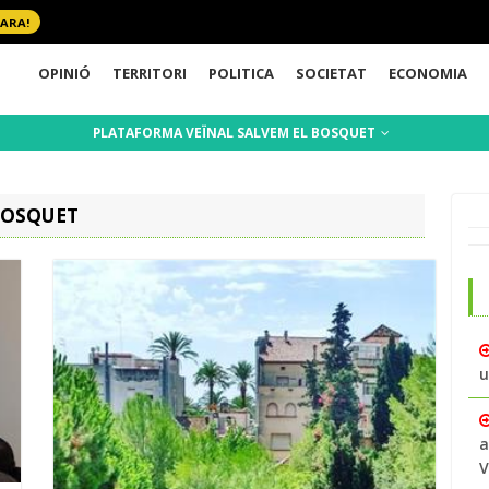
 ARA!
OPINIÓ
TERRITORI
POLITICA
SOCIETAT
ECONOMIA
PLATAFORMA VEÏNAL SALVEM EL BOSQUET
BOSQUET
u
a
V