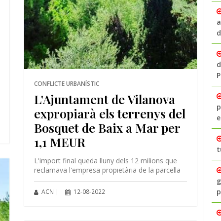
a
d
d
P
CONFLICTE URBANÍSTIC
L'Ajuntament de Vilanova
p
expropiarà els terrenys del
e
Bosquet de Baix a Mar per
1,1 MEUR
t
L'import final queda lluny dels 12 milions que
reclamava l'empresa propietària de la parcel·la
g
p
ACN |
12-08-2022