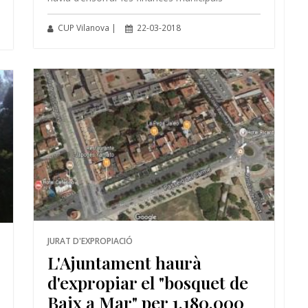
CUP Vilanova |
22-03-2018
JURAT D'EXPROPIACIÓ
L'Ajuntament haurà
d'expropiar el "bosquet de
Baix a Mar" per 1.180.000