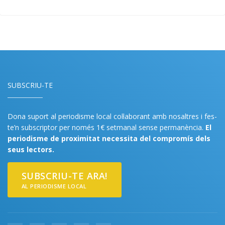
SUBSCRIU-TE
Dona suport al periodisme local col·laborant amb nosaltres i fes-
te’n subscriptor per només 1€ setmanal sense permanència.
El
periodisme de proximitat necessita del compromís dels
seus lectors.
SUBSCRIU-TE ARA!
AL PERIODISME LOCAL