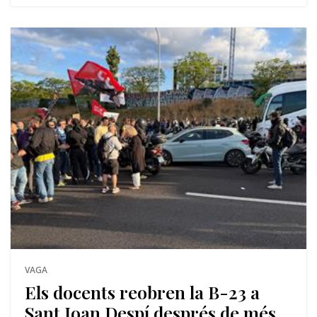
VAGA
Els docents reobren la B-23 a
Sant Joan Despí després de més