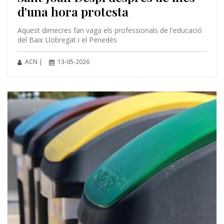
d'una hora protesta
Aquest dimecres fan vaga els professionals de l'educació
del Baix Llobregat i el Penedès
ACN |
13-05-2026