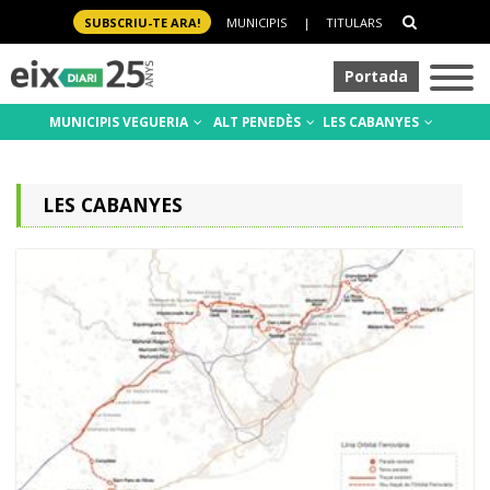
SUBSCRIU-TE ARA!
MUNICIPIS
|
TITULARS
Portada
MUNICIPIS VEGUERIA
ALT PENEDÈS
LES CABANYES
LES CABANYES