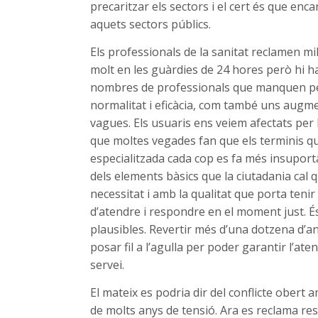
precaritzar els sectors i el cert és que enc
aquets sectors públics.
Els professionals de la sanitat reclamen mil
molt en les guàrdies de 24 hores però hi ha 
nombres de professionals que manquen pe
normalitat i eficàcia, com també uns augme
vagues. Els usuaris ens veiem afectats per
que moltes vegades fan que els terminis q
especialitzada cada cop es fa més insuportab
dels elements bàsics que la ciutadania cal 
necessitat i amb la qualitat que porta tenir
d’atendre i respondre en el moment just. É
plausibles. Revertir més d’una dotzena d’a
posar fil a l’agulla per poder garantir l’at
servei.
El mateix es podria dir del conflicte obert
de molts anys de tensió. Ara es reclama res