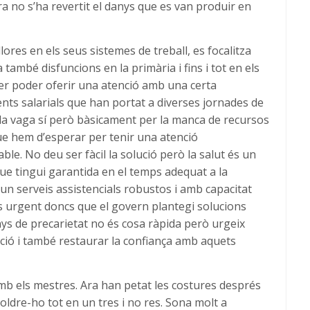
ara no s’ha revertit el danys que es van produir en
lores en els seus sistemes de treball, es focalitza
també disfuncions en la primària i fins i tot en els
r poder oferir una atenció amb una certa
nts salarials que han portat a diverses jornades de
 la vaga sí però bàsicament per la manca de recursos
ue hem d’esperar per tenir una atenció
le. No deu ser fàcil la solució però la salut és un
que tingui garantida en el temps adequat a la
 un serveis assistencials robustos i amb capacitat
s urgent doncs que el govern plantegi solucions
nys de precarietat no és cosa ràpida però urgeix
enció i també restaurar la confiança amb aquets
 amb els mestres. Ara han petat les costures després
oldre-ho tot en un tres i no res. Sona molt a