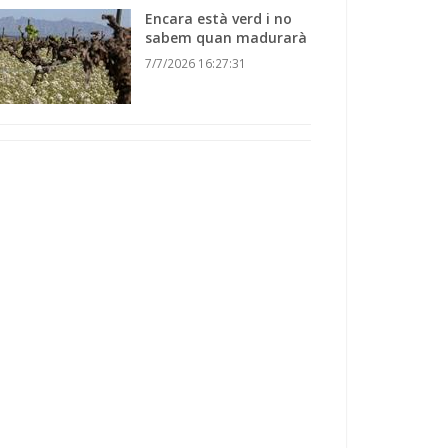
Encara està verd i no
sabem quan madurarà
7/7/2026 16:27:31