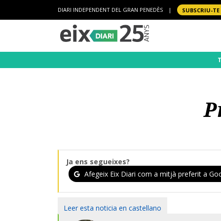
DIARI INDEPENDENT DEL GRAN PENEDÈS
|
SUBSCRIU-TE
P
Ja ens segueixes?
Afegeix Eix Diari com a mitjà preferit a Goo
Leer esta noticia en castellano