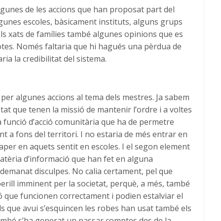
 algunes de les accions que han proposat part del
gunes escoles, bàsicament instituts, alguns grups
Els xats de famílies també algunes opinions que es
otes. Només faltaria que hi hagués una pèrdua de
ia la credibilitat del sistema.
 per algunes accions al tema dels mestres. Ja sabem
stat que tenen la missió de mantenir l’ordre i a voltes
na funció d’acció comunitària que ha de permetre
 a fons del territori. I no estaria de més entrar en
aper en aquets sentit en escoles. I el segon element
matèria d’informació que han fet en alguna
 demanat disculpes. No calia certament, pel que
rill imminent per la societat, perquè, a més, també
ó que funcionen correctament i podien estalviar el
s que avui s’esquincen les robes han usat també els
 també s’ha generat un passar comptes des de la