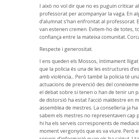
I això no vol dir que no es puguin criticar
professorat per acompanyar la vaga. En al
d’alumnat s’han enfrontat al professorat. 
van estenen cremen. Evitem-ho de totes, t
confiança entre la mateixa comunitat. Corcar
Respecte i generositat.
I ens queden els Mossos, íntimament lligat
que la policia és una de les estructures d’e
amb violència... Però també la policia té u
actuacions de prevenció des del coneixement
el debat sobre si tenen o han de tenir un p
de distorsió ha estat l’acció maldestre en 
assemblea de mestres. La conselleria ja ha
sabem els mestres no representaven cap pe
hi ha els serveis corresponents de mediaci
moment vergonyós que es va viure. Però el
serveis d’informació quan els ha calgut. I