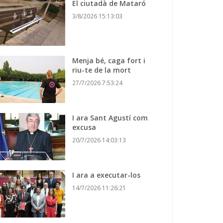
El ciutadà de Mataró
3/8/2026 15:13:03
Menja bé, caga fort i
riu-te de la mort
27/7/2026 7:53:24
I ara Sant Agustí com
excusa
20/7/2026 14:03:13
I ara a executar-los
14/7/2026 11:26:21