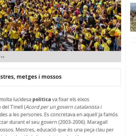
rra
estres, metges i mossos
molta lucidesa
política
va fixar els eixos
del Tinell (
Acord per un govern catalanista i
ades a les persones. Es concretava en aquell ja famós
itzar durant el seu govern (2003-2006). Maragall
mossos. Mestres, educació que és una peça clau per