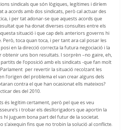
ons sindicals que són lògiques, legítimes i diríem
bat a acords amb dos sindicats, però cal actuar des
olítica, i per tat adonar-se que aquests acords que
 resultat que ha donat diverses consultes entre els
questa situació i que cap dels anteriors governs hi
. Però, toca quan toca, i per tant ara cal posar les
si en la direcció correcta la futura negociació i la
r obtenir uns bon resultats. I sorprèn –no gaire, eh,
partits de l’oposició amb els sindicats -que fan molt
Parlament per revertir la situació recolzant les
en l’origen del problema el van crear alguns dels
otaran contra el que han ocasionat ells mateixos?
ticar des del 2010.
ats és legítim certament, però pel que es veu
asseure’s i trobar els desllorigadors que aportin la
ns hi juguem bona part del futur de la societat.
s’aixequin fins que no trobin la solució al conflicte.