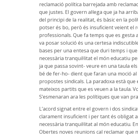
reclamació política barrejada amb reclamaci
que justes. El govern al·lega que ja ha arri
del principi de la realitat, és bàsic en la p
potser és bo, però és insuficient veient el
professionals. Que fa temps que es gesta a
va posar solució és una certesa indiscutible
bases per una entesa que duri temps i que po
necessària tranquil·litat el món educatiu pe
ja que passa sovint- veure en una taula els 
bé de fer-ho- dient que faran una moció al 
propostes sindicals. La paradoxa està que 
mateixos partits que es veuen a la taula. V
S’esmenaran ara les polítiques que van prac
L’acord signat entre el govern i dos sindic
clarament insuficient i per tant és obligat 
necessària tranquil·litat al món educatiu. E
Obertes noves reunions cal reclamar que no 