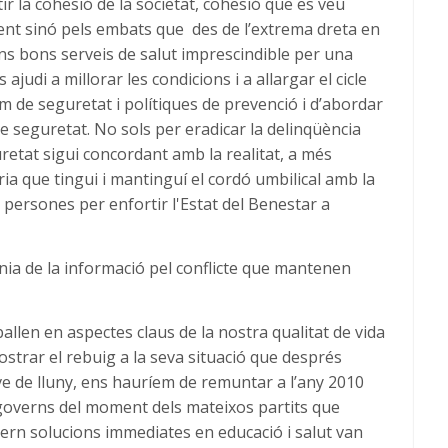
tir la cohesió de la societat, cohesió que es veu
nt sinó pels embats que des de l’extrema dreta en
ns bons serveis de salut imprescindible per una
 ajudi a millorar les condicions i a allargar el cicle
m de seguretat i polítiques de prevenció i d’abordar
de seguretat. No sols per eradicar la delinqüència
retat sigui concordant amb la realitat, a més
a que tingui i mantinguí el cordó umbilical amb la
es persones per enfortir l'Estat del Benestar a
ínia de la informació pel conflicte que mantenen
llen en aspectes claus de la nostra qualitat de vida
ostrar el rebuig a la seva situació que després
 ve de lluny, ens hauríem de remuntar a l’any 2010
 governs del moment dels mateixos partits que
ern solucions immediates en educació i salut van