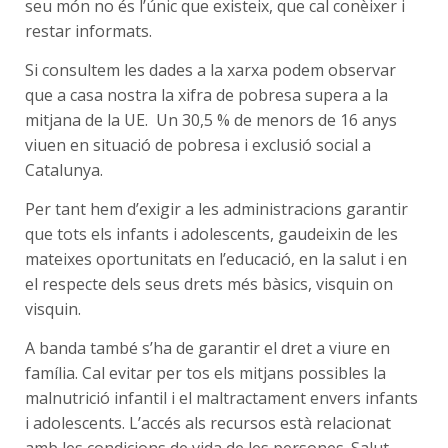
seu món no és l’únic que existeix, que cal conèixer i
restar informats.
Si consultem les dades a la xarxa podem observar
que a casa nostra la xifra de pobresa supera a la
mitjana de la UE. Un 30,5 % de menors de 16 anys
viuen en situació de pobresa i exclusió social a
Catalunya.
Per tant hem d’exigir a les administracions garantir
que tots els infants i adolescents, gaudeixin de les
mateixes oportunitats en l’educació, en la salut i en
el respecte dels seus drets més bàsics, visquin on
visquin.
A banda també s’ha de garantir el dret a viure en
família. Cal evitar per tos els mitjans possibles la
malnutrició infantil i el maltractament envers infants
i adolescents. L’accés als recursos està relacionat
amb les condicions de vida de les persones. Salut,