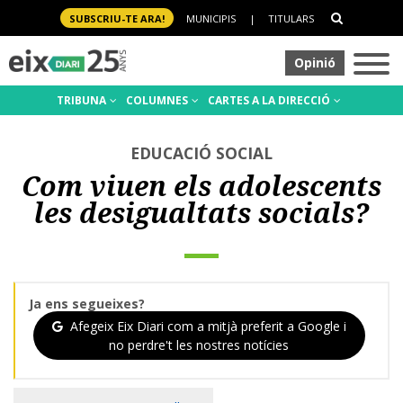
SUBSCRIU-TE ARA!
MUNICIPIS
|
TITULARS
Opinió
TRIBUNA
COLUMNES
CARTES A LA DIRECCIÓ
EDUCACIÓ SOCIAL
Com viuen els adolescents
les desigualtats socials?
Ja ens segueixes?
Afegeix Eix Diari com a mitjà preferit a Google i
no perdre't les nostres notícies