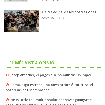
7/8/2026 6:42:35
L'altre eclipsi de les nostres vides
6/8/2026 13:33:25
EL MÉS VIST A OPINIÓ
Josep Ametller, el pagès que ha muntat un imperi
Coma-ruga estrena una nova atracció turística: el
Safari de les Escombraries
Neus Ortiz fou molt popular per haver guanyat el
concurs televisiu de TVE “Reina por un dia”