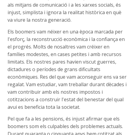
als mitjans de comunicació i a les xarxes socials, és
injust, simplista i ignora la realitat històrica en què
va viure la nostra generació.
Els boomers vam néixer en una època marcada per
l'esforç, la reconstrucció econòmica i la confiança en
el progrés. Molts de nosaltres vam créixer en
famílies modestes, en cases petites i amb recursos
limitats. Els nostres pares havien viscut guerres,
dictadures o períodes de grans dificultats
econòmiques. Res del que vam aconseguir ens va ser
regalat. Vam estudiar, vam treballar durant dècades i
vam contribuir amb els nostres impostos i
cotitzacions a construir l'estat del benestar del qual
avui es beneficia tota la societat.
Pel que fa a les pensions, és injust afirmar que els
boomers som els culpables dels problemes actuals.
Durant quaranta o cinquanta anys hem cotitzat als