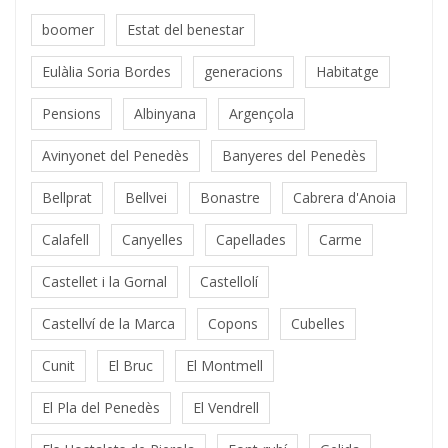
boomer
Estat del benestar
Eulàlia Soria Bordes
generacions
Habitatge
Pensions
Albinyana
Argençola
Avinyonet del Penedès
Banyeres del Penedès
Bellprat
Bellvei
Bonastre
Cabrera d'Anoia
Calafell
Canyelles
Capellades
Carme
Castellet i la Gornal
Castellolí
Castellví de la Marca
Copons
Cubelles
Cunit
El Bruc
El Montmell
El Pla del Penedès
El Vendrell