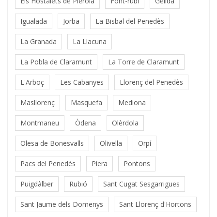
Els Hostalets de Pierola
Font-rubí
Gelida
Igualada
Jorba
La Bisbal del Penedès
La Granada
La Llacuna
La Pobla de Claramunt
La Torre de Claramunt
L'Arboç
Les Cabanyes
Llorenç del Penedès
Masllorenç
Masquefa
Mediona
Montmaneu
Òdena
Olèrdola
Olesa de Bonesvalls
Olivella
Orpí
Pacs del Penedès
Piera
Pontons
Puigdàlber
Rubió
Sant Cugat Sesgarrigues
Sant Jaume dels Domenys
Sant Llorenç d'Hortons