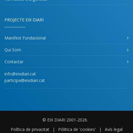
PROJECTE EIX DIARI
Manifest Fundacional
Qui Som
Contactar
info@eixdiari.cat
participa@eixdiari.cat
© EIX DIARI 2001-2026.
Política de privacitat
|
Pólitica de 'cookies'
|
Avís legal