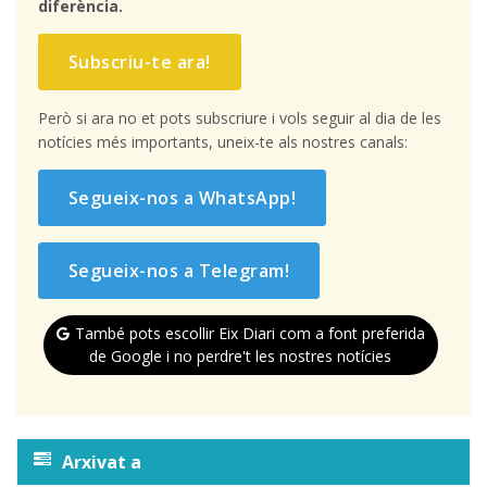
diferència.
Subscriu-te ara!
Però si ara no et pots subscriure i vols seguir al dia de les
notícies més importants, uneix-te als nostres canals:
Segueix-nos a WhatsApp!
Segueix-nos a Telegram!
També pots escollir Eix Diari com a font preferida
de Google i no perdre't les nostres notícies
Arxivat a