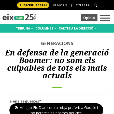
SUBSCRIU-TE ARA!
MUNICIPIS
|
TITULARS
Opinió
TRIBUNA
COLUMNES
CARTES A LA DIRECCIÓ
GENERACIONS
En defensa de la generació
Boomer: no som els
culpables de tots els mals
actuals
Ja ens segueixes?
Afegeix Eix Diari com a mitjà preferit a Google i
no perdre't les nostres notícies