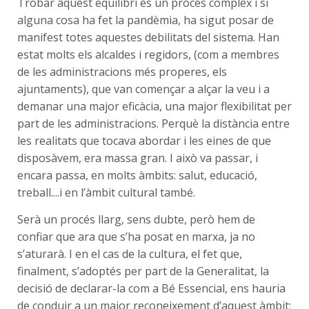
Trobar aquest equilibri és un procés complex i si
alguna cosa ha fet la pandèmia, ha sigut posar de
manifest totes aquestes debilitats del sistema. Han
estat molts els alcaldes i regidors, (com a membres
de les administracions més properes, els
ajuntaments), que van començar a alçar la veu i a
demanar una major eficàcia, una major flexibilitat per
part de les administracions. Perquè la distància entre
les realitats que tocava abordar i les eines de que
disposàvem, era massa gran. I això va passar, i
encara passa, en molts àmbits: salut, educació,
treball....i en l’àmbit cultural també.
Serà un procés llarg, sens dubte, però hem de
confiar que ara que s’ha posat en marxa, ja no
s’aturarà. I en el cas de la cultura, el fet que,
finalment, s’adoptés per part de la Generalitat, la
decisió de declarar-la com a Bé Essencial, ens hauria
de conduir a un major reconeixement d’aquest àmbit: