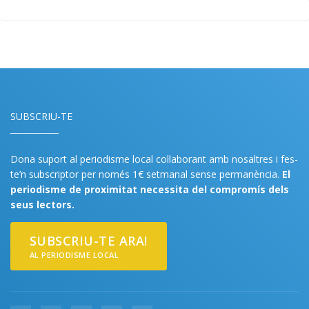
SUBSCRIU-TE
Dona suport al periodisme local col·laborant amb nosaltres i fes-
te’n subscriptor per només 1€ setmanal sense permanència.
El
periodisme de proximitat necessita del compromís dels
seus lectors.
SUBSCRIU-TE ARA!
AL PERIODISME LOCAL