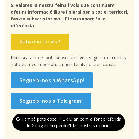
Si valores la nostra feina i vols que continuem
oferint informació lliure i plural per a tot el territori,
fes-te subscriptor avui. El teu suport fa la
diferència.
Subscriu-te ara!
Però si ara no et pots subscriure i vols seguir al dia de les
notícies més importants, uneix-te als nostres canals:
Segueix-nos a WhatsApp!
Segueix-nos a Telegram!
També pots escollir Eix Diari com a font preferida
de Google i no perdre't les nostres notícies