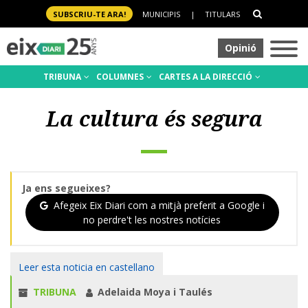
SUBSCRIU-TE ARA!
MUNICIPIS
|
TITULARS
Opinió
TRIBUNA
COLUMNES
CARTES A LA DIRECCIÓ
La cultura és segura
Ja ens segueixes?
Afegeix Eix Diari com a mitjà preferit a Google i
no perdre't les nostres notícies
Leer esta noticia en castellano
TRIBUNA
Adelaida Moya i Taulés