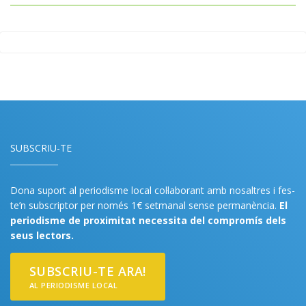
SUBSCRIU-TE
Dona suport al periodisme local col·laborant amb nosaltres i fes-
te’n subscriptor per només 1€ setmanal sense permanència.
El
periodisme de proximitat necessita del compromís dels
seus lectors.
SUBSCRIU-TE ARA!
AL PERIODISME LOCAL