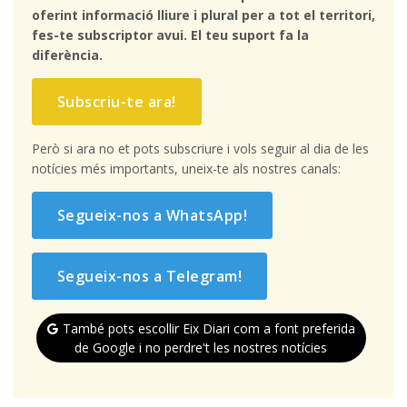
oferint informació lliure i plural per a tot el territori,
fes-te subscriptor avui. El teu suport fa la
diferència.
Subscriu-te ara!
Però si ara no et pots subscriure i vols seguir al dia de les
notícies més importants, uneix-te als nostres canals:
Segueix-nos a WhatsApp!
Segueix-nos a Telegram!
També pots escollir Eix Diari com a font preferida
de Google i no perdre't les nostres notícies