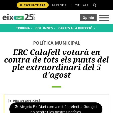
SUBSCRIU-TE ARA!
MUNICIPIS
|
TITULARS
Opinió
TRIBUNA
COLUMNES
CARTES A LA DIRECCIÓ
POLÍTICA MUNICIPAL
ERC Calafell votarà en
contra de tots els punts del
ple extraordinari del 5
d'agost
Ja ens segueixes?
Afegeix Eix Diari com a mitjà preferit a Google i
no perdre't les nostres notícies