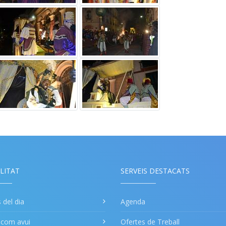
LITAT
SERVEIS DESTACATS
s del dia
Agenda
a com avui
Ofertes de Treball