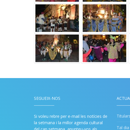
SEGUEIX-NOS
ACTUA
Titular
Si voleu rebre per e-mail les notícies de
la setmana i la millor agenda cultural
Tal di
del cap setmana, apunteu-vos als