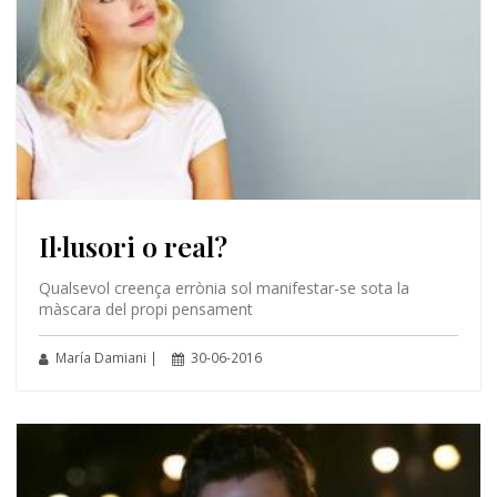
Il·lusori o real?
Qualsevol creença errònia sol manifestar-se sota la
màscara del propi pensament
María Damiani |
30-06-2016