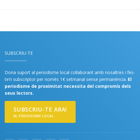
SUBSCRIU-TE
Dona suport al periodisme local col·laborant amb nosaltres i fes-
te’n subscriptor per només 1€ setmanal sense permanència.
El
periodisme de proximitat necessita del compromís dels
seus lectors.
SUBSCRIU-TE ARA!
AL PERIODISME LOCAL