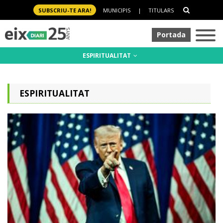
SUBSCRIU-TE ARA!
MUNICIPIS
|
TITULARS
Portada
ESPIRITUALITAT
ESPIRITUALITAT