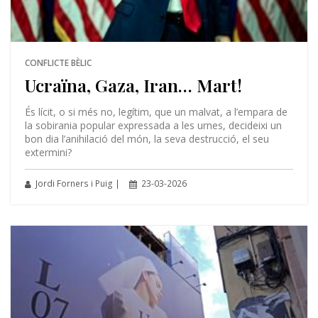
CONFLICTE BÈLIC
Ucraïna, Gaza, Iran… Mart!
És lícit, o si més no, legítim, que un malvat, a l’empara de
la sobirania popular expressada a les urnes, decideixi un
bon dia l’anihilació del món, la seva destrucció, el seu
extermini?
Jordi Forners i Puig |
23-03-2026