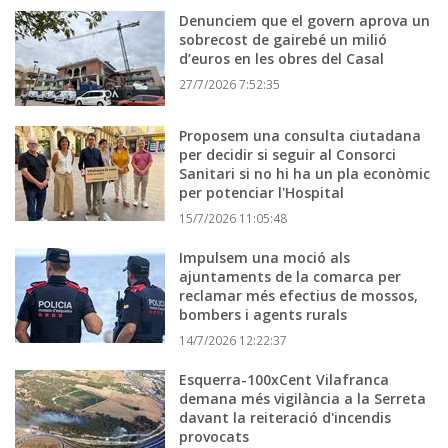
Denunciem que el govern aprova un
sobrecost de gairebé un milió
d’euros en les obres del Casal
27/7/2026 7:52:35
Proposem una consulta ciutadana
per decidir si seguir al Consorci
Sanitari si no hi ha un pla econòmic
per potenciar l'Hospital
15/7/2026 11:05:48
Impulsem una moció als
ajuntaments de la comarca per
reclamar més efectius de mossos,
bombers i agents rurals
14/7/2026 12:22:37
Esquerra-100xCent Vilafranca
demana més vigilància a la Serreta
davant la reiteració d'incendis
provocats