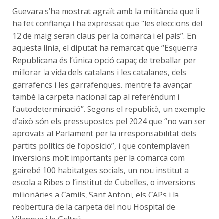
Guevara s’ha mostrat agraït amb la militància que li
ha fet confiança i ha expressat que “les eleccions del
12 de maig seran claus per la comarca i el país”. En
aquesta línia, el diputat ha remarcat que “Esquerra
Republicana és l’única opció capaç de treballar per
millorar la vida dels catalans i les catalanes, dels
garrafencs i les garrafenques, mentre fa avançar
també la carpeta nacional cap al referèndum i
l’autodeterminació”. Segons el republicà, un exemple
d’això són els pressupostos pel 2024 que “no van ser
aprovats al Parlament per la irresponsabilitat dels
partits polítics de l’oposició”, i que contemplaven
inversions molt importants per la comarca com
gairebé 100 habitatges socials, un nou institut a
escola a Ribes o l’institut de Cubelles, o inversions
milionàries a Camils, Sant Antoni, els CAPs i la
reobertura de la carpeta del nou Hospital de
Vilanova i la Geltrú.