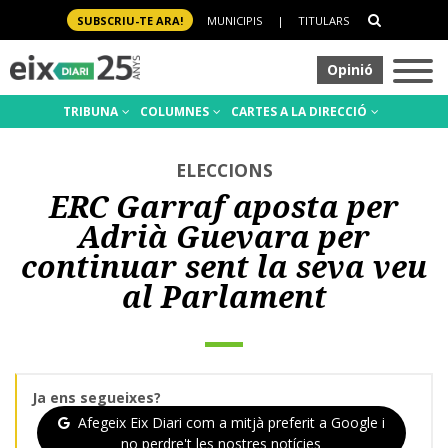
SUBSCRIU-TE ARA!
MUNICIPIS
|
TITULARS
Opinió
TRIBUNA
COLUMNES
CARTES A LA DIRECCIÓ
ELECCIONS
ERC Garraf aposta per
Adrià Guevara per
continuar sent la seva veu
al Parlament
Ja ens segueixes?
Afegeix Eix Diari com a mitjà preferit a Google i
no perdre't les nostres notícies