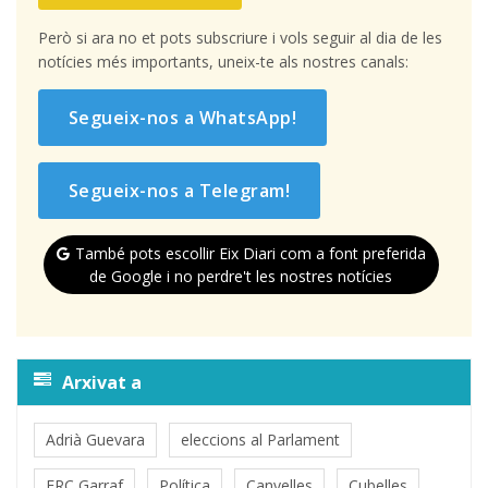
Però si ara no et pots subscriure i vols seguir al dia de les
notícies més importants, uneix-te als nostres canals:
Segueix-nos a WhatsApp!
Segueix-nos a Telegram!
També pots escollir Eix Diari com a font preferida
de Google i no perdre't les nostres notícies
Arxivat a
Adrià Guevara
eleccions al Parlament
ERC Garraf
Política
Canyelles
Cubelles