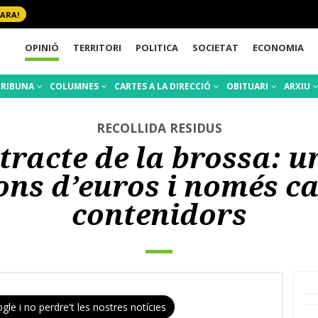
 ARA!
OPINIÓ
TERRITORI
POLITICA
SOCIETAT
ECONOMIA
TRIBUNA
COLUMNES
CARTES A LA DIRECCIÓ
OBITUARI
ARXIU
RECOLLIDA RESIDUS
tracte de la brossa: u
ons d’euros i només c
contenidors
gle i no perdre't les nostres notícies