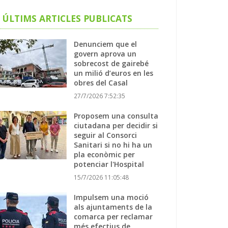
ÚLTIMS ARTICLES PUBLICATS
Denunciem que el
govern aprova un
sobrecost de gairebé
un milió d’euros en les
obres del Casal
27/7/2026 7:52:35
Proposem una consulta
ciutadana per decidir si
seguir al Consorci
Sanitari si no hi ha un
pla econòmic per
potenciar l'Hospital
15/7/2026 11:05:48
Impulsem una moció
als ajuntaments de la
comarca per reclamar
més efectius de