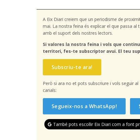
A Eix Diari creiem que un periodisme de proximi
mai. La nostra feina és explicar el que passa a
amb el suport dels nostres lectors.
Si valores la nostra feina i vols que continu
territori, fes-te subscriptor avui. El teu sup
Subscriu-te ara!
Però si ara no et pots subscriure i vols seguir a
canals:
Segueix-nos a WhatsApp!
També pots escollir Eix Diari com a font pr