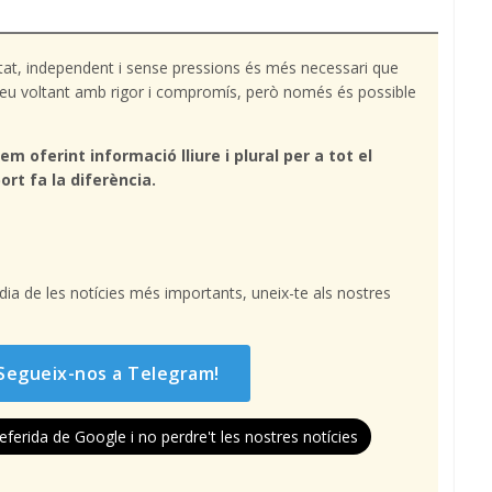
tat, independent i sense pressions és més necessari que
l teu voltant amb rigor i compromís, però només és possible
em oferint informació lliure i plural per a tot el
ort fa la diferència.
l dia de les notícies més importants, uneix-te als nostres
Segueix-nos a Telegram!
eferida de Google i no perdre't les nostres notícies