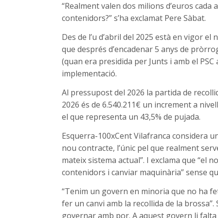
“Realment valen dos milions d’euros cada a
contenidors?” s’ha exclamat Pere Sàbat.
Des de l’u d’abril del 2025 està en vigor el
que després d’encadenar 5 anys de pròrrog
(quan era presidida per Junts i amb el PSC 
implementació.
Al pressupost del 2026 la partida de recolli
2026 és de 6.540.211€ un increment a nivel
el que representa un 43,5% de pujada.
Esquerra-100xCent Vilafranca considera una
nou contracte, l’únic pel que realment ser
mateix sistema actual”. I exclama que “el 
contenidors i canviar maquinària” sense que
“Tenim un govern en minoria que no ha fet 
fer un canvi amb la recollida de la brossa”
governar amb por. A aquest govern li falta p