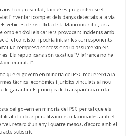
licans han presentat, també es pregunten si el
at l’inventari complet dels danys detectats a la via
els vehicles de recollida de la Mancomunitat, uns
ue omplen d’oli els carrers provocant incidents amb
ió, el consistori podria iniciar les corresponents
at i/o l’empresa concessionària assumeixin els
ies. Els republicans són taxatius “Vilafranca no ha
a Mancomunitat”.
a que el govern en minoria del PSC requereixi a la
rmes tècnics, econòmics i jurídics vinculats al nou
u de garantir els principis de transparència en la
osta del govern en minoria del PSC per tal que els
ibilitat d’aplicar penalitzacions relacionades amb el
rvei, retard d’un any i quatre mesos, d’acord amb el
tracte subscrit.