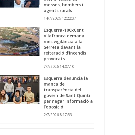
mossos, bombers i
agents rurals
14/7/2026 12:22:37
Esquerra-100xCent
Vilafranca demana
més vigilància a la
Serreta davant la
reiteració d'incendis
provocats
7/7/2026 14:07:10
Esquerra denuncia la
manca de
transparència del
govern de Sant Quintí
per negar informació a
l'oposició
2/7/2026 8:17:53