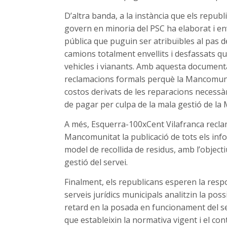
D’altra banda, a la instància que els repub
govern en minoria del PSC ha elaborat i envi
pública que puguin ser atribuïbles al pas d
camions totalment envellits i desfassats q
vehicles i vianants. Amb aquesta documentac
reclamacions formals perquè la Mancomunit
costos derivats de les reparacions necessàr
de pagar per culpa de la mala gestió de l
A més, Esquerra-100xCent Vilafranca reclam
Mancomunitat la publicació de tots els info
model de recollida de residus, amb l’objecti
gestió del servei.
Finalment, els republicans esperen la resp
serveis jurídics municipals analitzin la poss
retard en la posada en funcionament del se
que estableixin la normativa vigent i el con