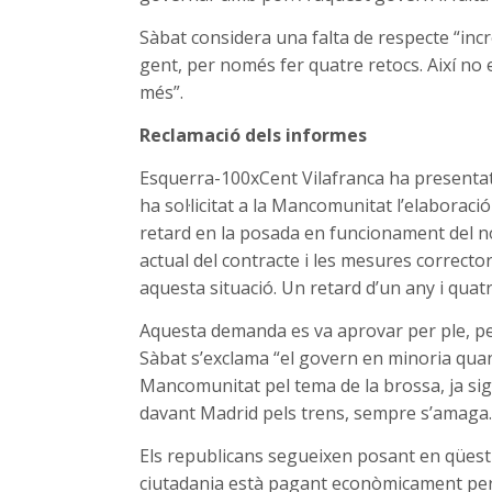
Sàbat considera una falta de respecte “incr
gent, per només fer quatre retocs. Així no e
més”.
Reclamació dels informes
Esquerra-100xCent Vilafranca ha presentat 
ha sol·licitat a la Mancomunitat l’elaboraci
retard en la posada en funcionament del nou
actual del contracte i les mesures correcto
aquesta situació. Un retard d’un any i qua
Aquesta demanda es va aprovar per ple, per
Sàbat s’exclama “el govern en minoria quan 
Mancomunitat pel tema de la brossa, ja sigui
davant Madrid pels trens, sempre s’amaga.
Els republicans segueixen posant en qüestió
ciutadania està pagant econòmicament per u