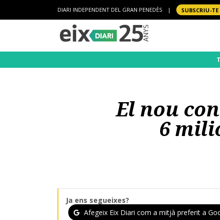
DIARI INDEPENDENT DEL GRAN PENEDÈS
|
SUBSCRIU-TE
El nou con
6 mili
Ja ens segueixes?
Afegeix Eix Diari com a mitjà preferit a Goo