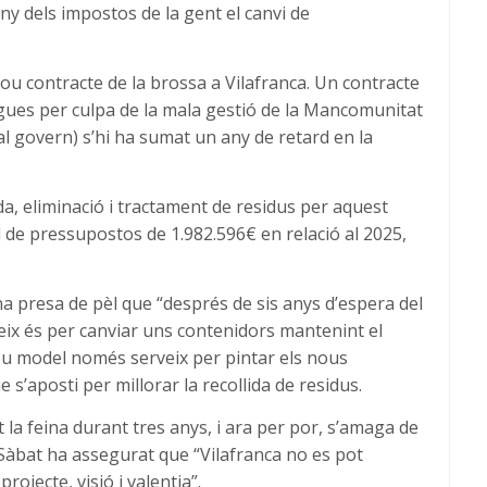
ny dels impostos de la gent el canvi de
 nou contracte de la brossa a Vilafranca. Un contracte
ues per culpa de la mala gestió de la Mancomunitat
al govern) s’hi ha sumat un any de retard en la
da, eliminació i tractament de residus per aquest
l de pressupostos de 1.982.596€ en relació al 2025,
 presa de pèl que “després de sis anys d’espera del
veix és per canviar uns contenidors mantenint el
nou model només serveix per pintar els nous
 s’aposti per millorar la recollida de residus.
la feina durant tres anys, i ara per por, s’amaga de
. Sàbat ha assegurat que “Vilafranca no es pot
rojecte, visió i valentia”.