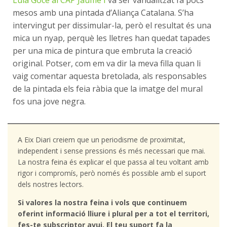
Lula Goce al CAP Jaume I
va ser vandalitzat fa pocs
mesos amb una pintada d’Aliança Catalana. S’ha
intervingut per dissimular-la, però el resultat és una
mica un nyap, perquè les lletres han quedat tapades
per una mica de pintura que embruta la creació
original. Potser, com em va dir la meva filla quan li
vaig comentar aquesta bretolada, als responsables
de la pintada els feia ràbia que la imatge del mural
fos una jove negra.
A Eix Diari creiem que un periodisme de proximitat,
independent i sense pressions és més necessari que mai.
La nostra feina és explicar el que passa al teu voltant amb
rigor i compromís, però només és possible amb el suport
dels nostres lectors.
Si valores la nostra feina i vols que continuem
oferint informació lliure i plural per a tot el territori,
fes-te subscriptor avui. El teu suport fa la