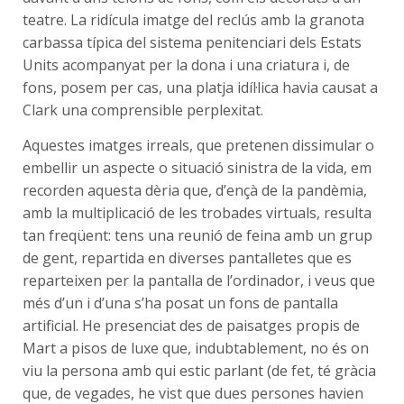
teatre. La ridícula imatge del reclús amb la granota
carbassa típica del sistema penitenciari dels Estats
Units acompanyat per la dona i una criatura i, de
fons, posem per cas, una platja idíl·lica havia causat a
Clark una comprensible perplexitat.
Aquestes imatges irreals, que pretenen dissimular o
embellir un aspecte o situació sinistra de la vida, em
recorden aquesta dèria que, d’ençà de la pandèmia,
amb la multiplicació de les trobades virtuals, resulta
tan freqüent: tens una reunió de feina amb un grup
de gent, repartida en diverses pantalletes que es
reparteixen per la pantalla de l’ordinador, i veus que
més d’un i d’una s’ha posat un fons de pantalla
artificial. He presenciat des de paisatges propis de
Mart a pisos de luxe que, indubtablement, no és on
viu la persona amb qui estic parlant (de fet, té gràcia
que, de vegades, he vist que dues persones havien