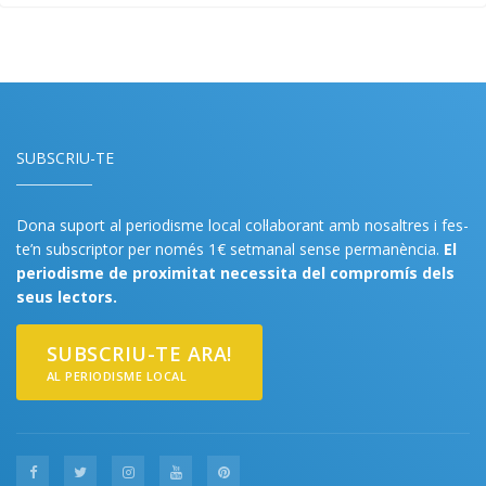
SUBSCRIU-TE
Dona suport al periodisme local col·laborant amb nosaltres i fes-
te’n subscriptor per només 1€ setmanal sense permanència.
El
periodisme de proximitat necessita del compromís dels
seus lectors.
SUBSCRIU-TE ARA!
AL PERIODISME LOCAL