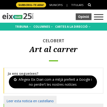
SUBSCRIU-TE ARA!
MUNICIPIS
|
TITULARS
Opinió
TRIBUNA
COLUMNES
CARTES A LA DIRECCIÓ
CELOBERT
Art al carrer
Ja ens segueixes?
Afegeix Eix Diari com a mitjà preferit a Google i
no perdre't les nostres notícies
Leer esta noticia en castellano