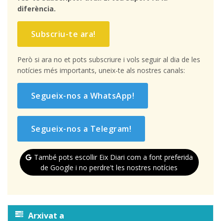
diferència.
Subscriu-te ara!
Però si ara no et pots subscriure i vols seguir al dia de les
notícies més importants, uneix-te als nostres canals:
Segueix-nos a WhatsApp!
Segueix-nos a Telegram!
També pots escollir Eix Diari com a font preferida
de Google i no perdre't les nostres notícies
Arxivat a