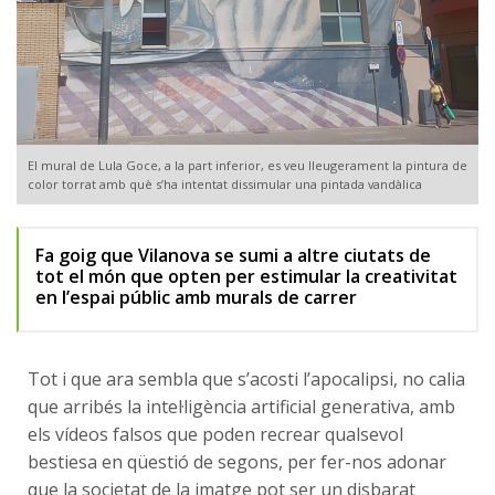
El mural de Lula Goce, a la part inferior, es veu lleugerament la pintura de
color torrat amb què s’ha intentat dissimular una pintada vandàlica
Fa goig que Vilanova se sumi a altre ciutats de
tot el món que opten per estimular la creativitat
en l’espai públic amb murals de carrer
Tot i que ara sembla que s’acosti l’apocalipsi, no calia
que arribés la intel·ligència artificial generativa, amb
els vídeos falsos que poden recrear qualsevol
bestiesa en qüestió de segons, per fer-nos adonar
que la societat de la imatge pot ser un disbarat