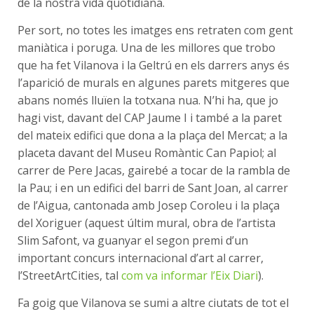
de la nostra vida quotidiana.
Per sort, no totes les imatges ens retraten com gent
maniàtica i poruga. Una de les millores que trobo
que ha fet Vilanova i la Geltrú en els darrers anys és
l’aparició de murals en algunes parets mitgeres que
abans només lluïen la totxana nua. N’hi ha, que jo
hagi vist, davant del CAP Jaume I i també a la paret
del mateix edifici que dona a la plaça del Mercat; a la
placeta davant del Museu Romàntic Can Papiol; al
carrer de Pere Jacas, gairebé a tocar de la rambla de
la Pau; i en un edifici del barri de Sant Joan, al carrer
de l’Aigua, cantonada amb Josep Coroleu i la plaça
del Xoriguer (aquest últim mural, obra de l’artista
Slim Safont, va guanyar el segon premi d’un
important concurs internacional d’art al carrer,
l’StreetArtCities, tal
com va informar l’Eix Diari
).
Fa goig que Vilanova se sumi a altre ciutats de tot el