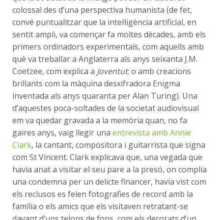
colossal des d’una perspectiva humanista (de fet,
convé puntualitzar que la intel·ligència artificial, en
sentit ampli, va començar fa moltes dècades, amb els
primers ordinadors experimentals, com aquells amb
què va treballar a Anglaterra als anys seixanta J.M.
Coetzee, com explica a
Joventut
; o amb creacions
brillants com la màquina desxifradora Enigma
inventada als anys quaranta per Alan Turing). Una
d’aquestes poca-soltades de la societat audiovisual
em va quedar gravada a la memòria quan, no fa
gaires anys, vaig llegir una
entrevista amb Annie
Clark
, la cantant, compositora i guitarrista que signa
com St Vincent. Clark explicava que, una vegada que
havia anat a visitar el seu pare a la presó, on complia
una condemna per un delicte financer, havia vist com
els reclusos es feien fotografies de record amb la
família o els amics que els visitaven retratant-se
davant d’uns telons de fons, com els decorats d’un