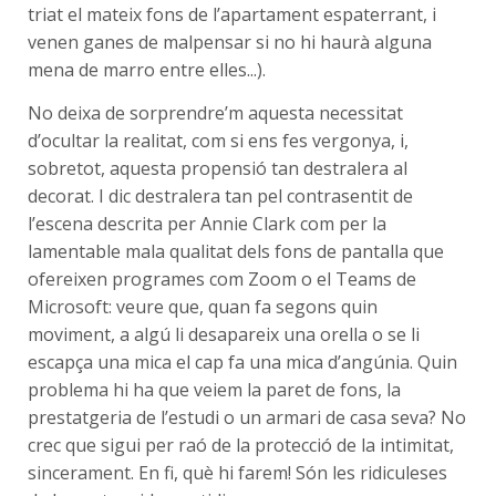
triat el mateix fons de l’apartament espaterrant, i
venen ganes de malpensar si no hi haurà alguna
mena de marro entre elles...).
No deixa de sorprendre’m aquesta necessitat
d’ocultar la realitat, com si ens fes vergonya, i,
sobretot, aquesta propensió tan destralera al
decorat. I dic destralera tan pel contrasentit de
l’escena descrita per Annie Clark com per la
lamentable mala qualitat dels fons de pantalla que
ofereixen programes com Zoom o el Teams de
Microsoft: veure que, quan fa segons quin
moviment, a algú li desapareix una orella o se li
escapça una mica el cap fa una mica d’angúnia. Quin
problema hi ha que veiem la paret de fons, la
prestatgeria de l’estudi o un armari de casa seva? No
crec que sigui per raó de la protecció de la intimitat,
sincerament. En fi, què hi farem! Són les ridiculeses